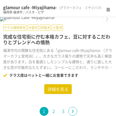
glamour cafe -Miyajihama-
(グラマーカフェ ミヤジハマ)
福岡県
福津市
/
パスタ・ピザ
Next
テラス席同伴可
大型犬
中型犬
小型犬
完成な住宅街に佇む本格カフェ、豆に対するこだわ
りとブレンドへの情熱
福津市内の閑静な住宅街にある「glamour cafe-Miyajihama-（グラ
マーカフェ宮地浜）」。大きなガラス張りの建物で天井も高く解放
感があります。白を基調としたシンプルな建物と、通りに面した大
きな窓が印象的なたたずまい。コーヒーにこだわり、ランチやカフ
ェメニューも充実。
テラス席はペットと一緒にお食事できます
詳細を見る
1
2
3