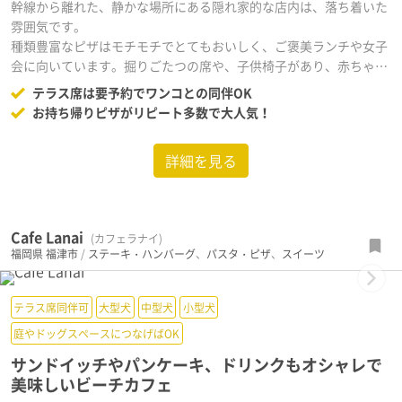
幹線から離れた、静かな場所にある隠れ家的な店内は、落ち着いた
雰囲気です。
種類豊富なピザはモチモチでとてもおいしく、ご褒美ランチや女子
会に向いています。掘りごたつの席や、子供椅子があり、赤ちゃ
ん〜幼児連れのママ会にもおすすめ。商品提供にお時間かかる場合
テラス席は要予約でワンコとの同伴OK
があるので、時間がゆっくりあると良いかもしれません。テラス席
お持ち帰りピザがリピート多数で大人気！
はペットの同伴OK。
※ 犬連れでテラス席ご利用の場合、予約のときに事前い連絡してい
詳細を見る
ただけると助かります、とのことです。
Cafe Lanai
(カフェラナイ)
福岡県
福津市
/
ステーキ・ハンバーグ
、
パスタ・ピザ
、
スイーツ
Next
テラス席同伴可
大型犬
中型犬
小型犬
庭やドッグスペースにつなげばOK
サンドイッチやパンケーキ、ドリンクもオシャレで
美味しいビーチカフェ