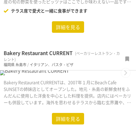
産の旬の野菜を使ったピッツァはここでしか味わえない一品です。
雨が降ったら定番のマルゲリータが、お持ち帰りに限り通常¥1200
テラス席で愛犬と一緒に食事ができます
から、なんと¥980になります！
詳細を見る
Bakery Restaurant CURRENT
(ベーカリーレストラン・カ
レント)
福岡県
糸島市
/
イタリアン
、
パスタ・ピザ
Next
Bakery Restaurant CURRENTは、2007年１月にBeach Cafe
SUNSETの姉妹店としてオープンした。地元・糸島の新鮮食材をふ
んだんに使用した洋食を中心とした料理を提供。店内にはベーカリ
ーも併設しています。海外を思わせるテラスから臨む玄界灘や、目
の前に沈む夕日もまたごちそうです。朝８時からのモーニングもう
れしいですね。
詳細を見る