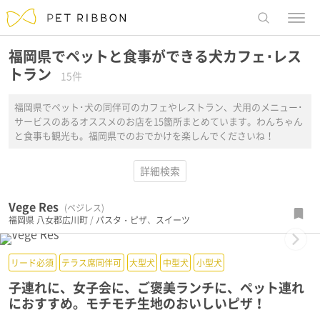
menu
レストラ
福岡県でペットと食事ができる犬カフェ･レス
トラン
15件
福岡県でペット･犬の同伴可のカフェやレストラン、犬用のメニュー･
サービスのあるオススメのお店を15箇所まとめています。わんちゃん
と食事も観光も。福岡県でのおでかけを楽しんでくださいね！
詳細検索
Vege Res
(ベジレス)
福岡県
八女郡広川町
/
パスタ・ピザ
、
スイーツ
Next
リード必須
テラス席同伴可
大型犬
中型犬
小型犬
子連れに、女子会に、ご褒美ランチに、ペット連れ
におすすめ。モチモチ生地のおいしいピザ！