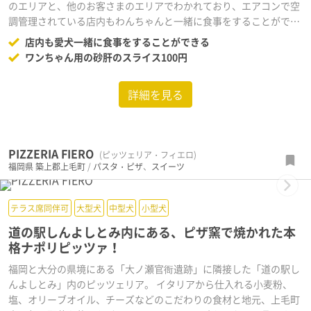
のエリアと、他のお客さまのエリアでわかれており、エアコンで空
調管理されている店内もわんちゃんと一緒に食事をすることができ
るので、雨の日も暑い日もおでかけできますね。糸島ドライブの途
店内も愛犬一緒に食事をすることができる
中にぜひお寄りください♪
ワンちゃん用の砂肝のスライス100円
詳細を見る
PIZZERIA FIERO
(ピッツェリア・フィエロ)
福岡県
築上郡上毛町
/
パスタ・ピザ
、
スイーツ
Next
テラス席同伴可
大型犬
中型犬
小型犬
道の駅しんよしとみ内にある、ピザ窯で焼かれた本
格ナポリピッツァ！
福岡と大分の県境にある「大ノ瀬官衙遺跡」に隣接した「道の駅し
んよしとみ」内のピッツェリア。 イタリアから仕入れる小麦粉、
塩、オリーブオイル、チーズなどのこだわりの食材と地元、上毛町