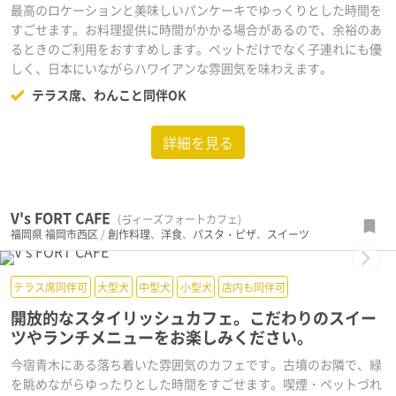
最高のロケーションと美味しいパンケーキでゆっくりとした時間を
すごせます。お料理提供に時間がかかる場合があるので、余裕のあ
るときのご利用をおすすめします。ペットだけでなく子連れにも優
しく、日本にいながらハワイアンな雰囲気を味わえます。
テラス席、わんこと同伴OK
詳細を見る
V's FORT CAFE
(ゔィーズフォートカフェ)
福岡県
福岡市西区
/
創作料理
、
洋食
、
パスタ・ピザ
、
スイーツ
Next
テラス席同伴可
大型犬
中型犬
小型犬
店内も同伴可
開放的なスタイリッシュカフェ。こだわりのスイー
ツやランチメニューをお楽しみください。
今宿青木にある落ち着いた雰囲気のカフェです。古墳のお隣で、緑
を眺めながらゆったりとした時間をすごせます。喫煙・ペットづれ