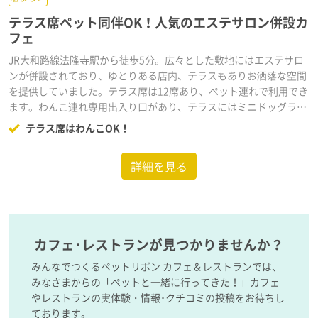
テラス席ペット同伴OK！人気のエステサロン併設カ
フェ
JR大和路線法隆寺駅から徒歩5分。広々とした敷地にはエステサロ
ンが併設されており、ゆとりある店内、テラスもありお洒落な空間
を提供していました。テラス席は12席あり、ペット連れで利用でき
ます。わんこ連れ専用出入り口があり、テラスにはミニドッグラン
も併設されていて、わんこ連れに優しいお店だと感じました。パス
テラス席はわんこOK！
タランチ、ピザランチ、数量限定の日替わりランチ（和食）の3種
類のランチメニューがある。パスタランチは、サラダ、スープ、食
詳細を見る
べ放題のパン、スイーツ、ドリンクまでついて1,280円。スイーツ
もあるのでゆっくりお茶したい時にも最適です。人気のお店なので
わんこと行く場合はテラス席の予約をおすすめします！
カフェ･レストランが見つかりませんか？
みんなでつくるペットリボン カフェ＆レストランでは、
みなさまからの「ペットと一緒に行ってきた！」カフェ
やレストランの実体験・情報･クチコミの投稿をお待ちし
ております。