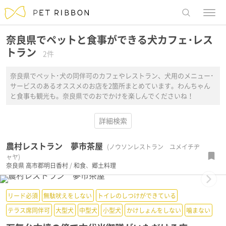
menu
レストラ
奈良県でペットと食事ができる犬カフェ･レス
トラン
2件
奈良県でペット･犬の同伴可のカフェやレストラン、犬用のメニュー･
サービスのあるオススメのお店を2箇所まとめています。わんちゃん
と食事も観光も。奈良県でのおでかけを楽しんでくださいね！
詳細検索
農村レストラン 夢市茶屋
(ノウソンレストラン ユメイチヂ
ャヤ)
奈良県
高市郡明日香村
/
和食
、
郷土料理
Next
リード必須
無駄吠えをしない
トイレのしつけができている
テラス席同伴可
大型犬
中型犬
小型犬
かけしょんをしない
噛まない