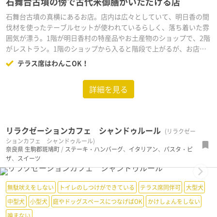
石舞台古墳の傍で古代米御膳がいただける店
石舞台古墳の真横にあるお店。店内は広々としていて、明日香の間
伐材を使ったテーブルセットが使われているらしく、落ち着いた雰
囲気が漂う。1階が明日香村の特産品やお土産物のショップで、2階
がレストラン。1階のショップから入ると階段で上がるが、お店裏
手にスロープがあるので、ペットカートの方などは裏口からの入店
テラス席はわんこOK！
をオススメ。テラス席はペットOKで、見渡しもよく風が気持ち良
い。前会計なので入店時に注文と会計を済ませると番号札が渡され
詳細を見る
席で待機。人気メニューの「古代米御膳」（1,080円）は家庭的な
料理で品数も多い。古代米はもっちりした食感で、噛むほど甘味が
感じられ食べ応えバツグン。駐車場も広く、夢市茶屋を利用するお
客さんは駐車場代が無料。
リラクゼーションカフェ シャンドゥルール
(リラクゼー
ションカフェ シャンドゥルール)
奈良県
生駒郡斑鳩町
/
ステーキ・ハンバーグ
、
イタリアン
、
パスタ・ピ
ザ
、
スイーツ
Next
無駄吠えをしない
トイレのしつけができている
テラス席同伴可
大型犬
中型犬
小型犬
庭やドッグスペースにつなげばOK
かけしょんをしない
噛まない