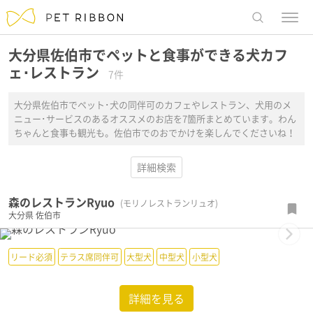
menu
レストラ
大分県佐伯市でペットと食事ができる犬カフ
ェ･レストラン
7件
大分県佐伯市でペット･犬の同伴可のカフェやレストラン、犬用のメ
ニュー･サービスのあるオススメのお店を7箇所まとめています。わん
ちゃんと食事も観光も。佐伯市でのおでかけを楽しんでくださいね！
詳細検索
森のレストランRyuo
(モリノレストランリュオ)
大分県
佐伯市
Next
リード必須
テラス席同伴可
大型犬
中型犬
小型犬
詳細を見る