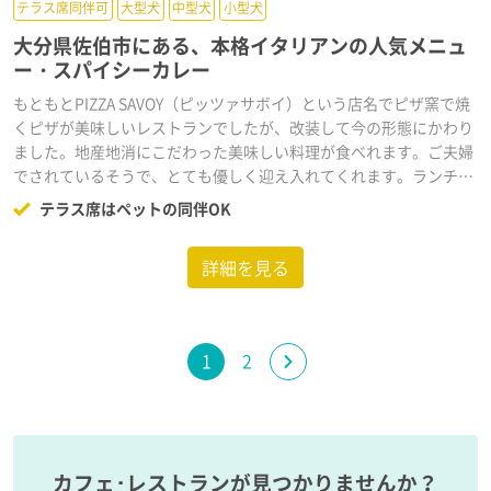
テラス席同伴可
大型犬
中型犬
小型犬
大分県佐伯市にある、本格イタリアンの人気メニュ
ー・スパイシーカレー
もともとPIZZA SAVOY（ピッツァサボイ）という店名でピザ窯で焼
くピザが美味しいレストランでしたが、改装して今の形態にかわり
ました。地産地消にこだわった美味しい料理が食べれます。ご夫婦
でされているそうで、とても優しく迎え入れてくれます。ランチで
人気のチキンカレーは甘口と辛口があり、どちらもスパイスのつぶ
テラス席はペットの同伴OK
つぶがとっても美味しい。なんと、サラダと本格的な水出しコーヒ
ーがついて650円という破格のお値段でコスパよすぎます◎◎◎真
詳細を見る
空管アンプを使ってレコードでジャズを流していたり、置いてある
インテリアも独特なのにどこか統一感がある、この独特の雰囲気は
ぜひ一度あじわってほしいですね。３席あるテラス席はペットと一
緒にお食事していただけます。外からは入れないので、お店の中を
1
2
通ってテラス席へ移動してくださいね。
カフェ･レストランが見つかりませんか？