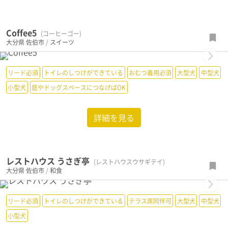
Coffee5
(コーヒーゴー)
大分県
佐伯市
/
スイーツ
Next
リード必須
トイレのしつけができている
おむつ着用必須
大型犬
中型犬
小型犬
庭やドッグスペースにつなげばOK
詳細を見る
レストハウス うさぎ亭
(レストハウスウサギテイ)
大分県
佐伯市
/
和食
Next
リード必須
トイレのしつけができている
テラス席同伴可
大型犬
中型犬
小型犬