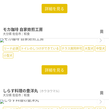
詳細を見る
モカ珈琲 自家焙煎工房
大分県
佐伯市
/
和食
Next
リード必須
トイレのしつけができている
テラス席同伴可
大型犬
中型犬
小型犬
詳細を見る
しらす料理の豊洋丸
(ホウヨウマル)
大分県
佐伯市
/
和食
Next