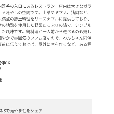
内渓谷の入口にあるレストラン。店内は大きなガラ
える癒やしの空間です。山菜やヤマメ、猪肉など、
ム満点の郷土料理をリーズナブルに提供しており、
産の地鶏を使用した野菜たっぷりの鍋で、シンプル
した風味です。鍋料理が一人前から選べるのも嬉し
細やかで雰囲気のいいお店なので、わんちゃん同伴
事前に伝えておけば、屋外に席を作るなど、ある程
伴OK
理
能
SNSで滝やま荘をシェア