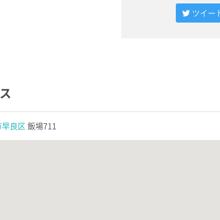
ツイー
ス
市早良区
飯場711