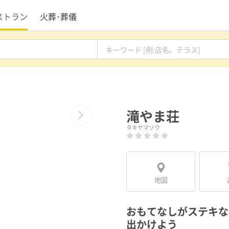
ストラン
火葬･葬儀
滝やま荘
Next
タキヤマソウ
地図
おもてなしがステキな
出かけよう