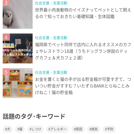
3
社会支援・支援活動
世界最小肉食動物のイイズナってペットとして飼え
るの？知っておきたい基礎知識・生体図鑑
4
社会支援・支援活動
福岡県でペット同伴で店内に入れるオススメのカフ
ェやレストラン18選（うちドッグラン併設のドッ
グカフェ＆犬カフェ２選）
5
社会支援・支援活動
お金を置くと猫の手が出る貯金箱が可愛すぎて、つ
いつい貯金がすすむ？いたずらBANKとらねことみ
けねこ！猫の貯金箱
話題のタグ･キーワード
犬
猫
しつけ
アレルギー
原因
病気
予防