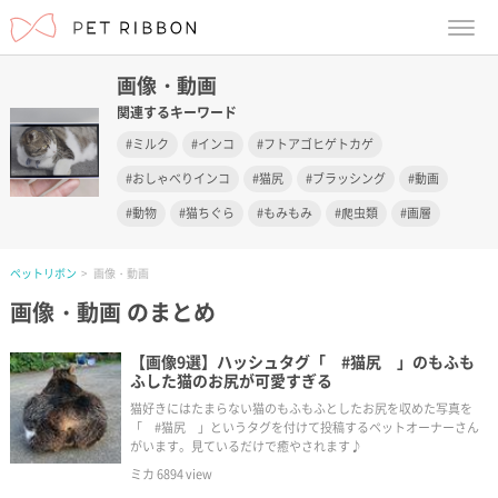
menu
画像・動画
関連するキーワード
ミルク
インコ
フトアゴヒゲトカゲ
おしゃべりインコ
猫尻
ブラッシング
動画
動物
猫ちぐら
もみもみ
爬虫類
画層
ペットリボン
画像・動画
画像・動画
のまとめ
【画像9選】ハッシュタグ「 #猫尻 」のもふも
ふした猫のお尻が可愛すぎる
猫好きにはたまらない猫のもふもふとしたお尻を収めた写真を
「 #猫尻 」というタグを付けて投稿するペットオーナーさん
がいます。見ているだけで癒やされます♪
ミカ
6894
view