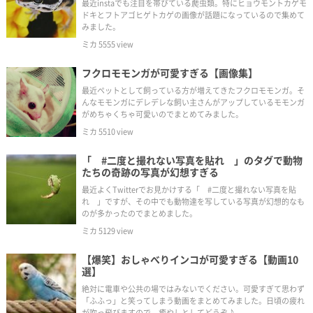
最近instaでも注目を帯びている爬虫類。特にヒョウモントカゲモ
ドキとフトアゴヒゲトカゲの画像が話題になっているので集めて
みました。
ミカ
5555
view
フクロモモンガが可愛すぎる【画像集】
最近ペットとして飼っている方が増えてきたフクロモモンガ。そ
んなモモンガにデレデレな飼い主さんがアップしているモモンガ
がめちゃくちゃ可愛いのでまとめてみました。
ミカ
5510
view
「 #二度と撮れない写真を貼れ 」のタグで動物
たちの奇跡の写真が幻想すぎる
最近よくTwitterでお見かけする「 #二度と撮れない写真を貼
れ 」ですが、その中でも動物達を写している写真が幻想的なも
のが多かったのでまとめました。
ミカ
5129
view
【爆笑】おしゃべりインコが可愛すぎる【動画10
選】
絶対に電車や公共の場ではみないでください。可愛すぎて思わず
「ふふっ」と笑ってしまう動画をまとめてみました。日頃の疲れ
が吹っ飛びますので、癒やしとしてどうぞ♪