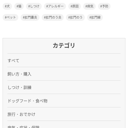
犬
猫
しつけ
アレルギー
原因
病気
予防
ペット
肛門嚢炎
肛門のう炎
肛門のう
肛門線
カテゴリ
すべて
飼い方・購入
しつけ・訓練
ドッグフード・食べ物
旅行・おでかけ
病気・症状・保険