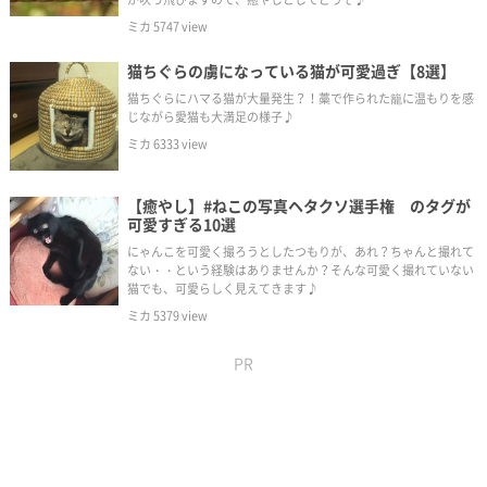
ミカ
5747
view
猫ちぐらの虜になっている猫が可愛過ぎ【8選】
猫ちぐらにハマる猫が大量発生？！藁で作られた籠に温もりを感
じながら愛猫も大満足の様子♪
ミカ
6333
view
【癒やし】#ねこの写真ヘタクソ選手権 のタグが
可愛すぎる10選
にゃんこを可愛く撮ろうとしたつもりが、あれ？ちゃんと撮れて
ない・・という経験はありませんか？そんな可愛く撮れていない
猫でも、可愛らしく見えてきます♪
ミカ
5379
view
PR