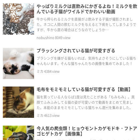
やっぱりミルクは直飲みにかぎるよね！ミルクを飲
んでいる子猫がワイルドでかわいい動画
牛から搾られるミルクを直接がぶ飲みする子猫が撮影されまし
た。ネコに人間の飲むミルクを与えると下痢をしてしまうようで
すが、牛から直の場合はどうなのでしょうか…
nobushino
8049
view
ブラッシングされている猫が可愛すぎる
ブラシングを嫌がる猫もいれば、気持ちよさそうにしている猫ち
ゃんもいます。そんな猫ちゃんたちの画像を集めてみました！
ミカ
4384
view
毛布をモミモミしている猫が可愛すぎる【動画】
猫を買っている人ならば1度は見たことがある「もみもみ」。真
顔でふみふみしてる猫の姿が可愛いので動画をまとめて見まし
た。本能のままモミモミしている猫ちゃん達を集めました。
ミカ
4613
view
今人気の爬虫類！ヒョウモントカゲモドキ・フトア
ゴヒゲトカゲ【画像集】