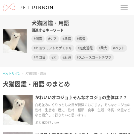
menu
犬猫図鑑・用語
関連するキーワード
飼育
ケア
準備
病気
ヒョウモントカゲモドキ
進化過程
柴犬
ペット
ネコ目
犬
起源
スムースコートチワワ
ペットリボン
犬猫図鑑・用語
犬猫図鑑・用語
のまとめ
かわいいオコジョ♪そんなオコジョの生体は？？
白毛並みにくりっとした目が特徴のおこじょ。そんなオコジョの
性格・生息地・歴史・性格・種類・食事・生活・体長・体重など
など紹介して行きたいと思います。
ミカ
62077
view