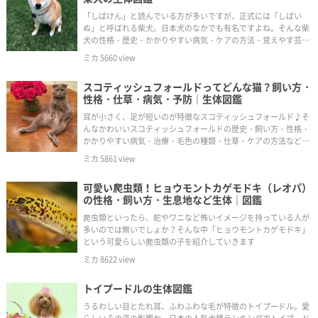
「しばけん」と読んでいる方が多いですが、正式には「しばい
ぬ」と呼ばれる柴犬。日本犬のなかでも有名ですよね。そんな柴
犬の性格・歴史・かかりやすい病気・ケアの方法・覚えやす芸な
どを紹介します。
ミカ
5660
view
スコティッシュフォールドってどんな猫？飼い方・
性格・仕草・病気・予防｜生体図鑑
耳が小さく、足が短いのが特徴なスコティッシュフォールド♪そ
んなかわいいスコティッシュフォールドの歴史・飼い方・性格・
かかりやすい病気・治療・毛色の種類・仕草・ケアの方法などな
どを紹介していきます。
ミカ
5861
view
可愛い爬虫類！ヒョウモントカゲモドキ（レオパ）
の性格・飼い方・生息地など生体｜図鑑
爬虫類といったら、蛇やワニなど怖いイメージを持っている人が
多いのでは無いでしょか？そんな中「ヒョウモントカゲモドキ」
という可愛らしい爬虫類の子を紹介していきます
ミカ
8622
view
トイプードルの生体図鑑
うるわしい目とたれ耳、ふわふわな毛が特徴のトイプードル。愛