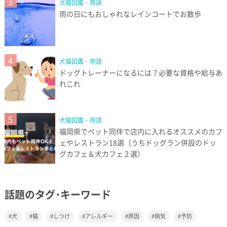
3
犬猫図鑑・用語
雨の日にもおしゃれなレインコートでお散歩
4
犬猫図鑑・用語
ドッグトレーナーになるには？必要な資格や給与あ
れこれ
5
犬猫図鑑・用語
福岡県でペット同伴で店内に入れるオススメのカフ
ェやレストラン18選（うちドッグラン併設のドッ
グカフェ＆犬カフェ２選）
話題のタグ･キーワード
犬
猫
しつけ
アレルギー
原因
病気
予防