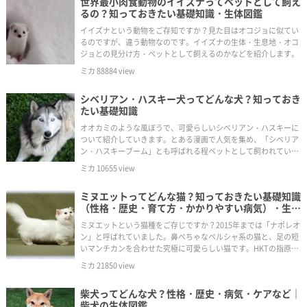
世界最小肉食動物のイイズナってペットとして飼え
るの？知っておきたい基礎知識・生体図鑑
イイズナという動物をご存知ですか？見た目はオコジョに似てい
るのですが、違う動物なのです。イイズナの生体・生息地・オコ
ジョとの見分け方・ペットとして飼えるのかなどを紹介します。
ミカ
88884
view
シベリアン・ハスキー犬ってどんな犬？知っておき
たい基礎知識
オオカミのような風ぼうで、可愛らしいシベリアン・ハスキーに
ついて紹介していきます。とある漫画で人気を集め、「シベリア
ン・ハスキーブーム」とも呼ばれる程ペットとして飼われていま
したが、実はハスキーは飼い犬の中でも上級者向けなのです。そ
ミカ
10655
view
んはハスキー犬の生体について詳しく見てみましょう。
ミヌエットってどんな猫？知っておきたい基礎知識
（性格・歴史・育て方・かかりやすい病気）・生体
図鑑
ミヌエットという猫種をご存じですか？2015年までは「ナポレオ
ン」と呼ばれていました。鼻ぺちゃなペルシャ系の猫と、足の短
いマンチカンを合わせた究極に可愛らしい猫です。HKTの指原莉
乃さんが2匹目にお迎えした猫がまさに、ミヌエットという猫種
ミカ
21850
view
です。そんなミヌエットについて詳しく紹介していきます。
柴犬ってどんな犬？性格・歴史・病気・ケアなど｜
柴犬の生体図鑑