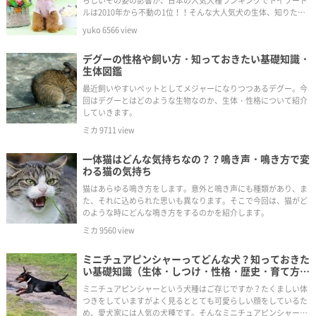
らしいその姿の影響か、日本の人気犬種ランキングでトイプード
ルは2010年から不動の1位！！そんな大人気犬の生体、知りたく
ないですか？これからトイプードルを飼おうと考えている方、小
yuko
6566
view
型犬に興味のある方必見ですよ～！
デグーの性格や飼い方・知っておきたい基礎知識・
生体図鑑
最近飼いやすいペットとしてメジャーになりつつあるデグー。今
回はデグーとはどのような生物なのか、生体・性格について紹介
していきます。
ミカ
9711
view
一体猫はどんな気持ちなの？？鳴き声・鳴き方で変
わる猫の気持ち
猫はあらゆる鳴き方をします。意外と鳴き声にも種類があり、ま
た、それに込められた思いも異なります。そこで今回は、猫がど
のような時にどんな鳴き方をするのかを紹介します。
ミカ
9560
view
ミニチュアピンシャーってどんな犬？知っておきた
い基礎知識（生体・しつけ・性格・歴史・育て方・
かかりやすい病気）・生体図鑑
ミニチュアピンシャーという犬種はご存じですか？たくましい体
つきをしていますがよく見るととても可愛らしい顔をしているた
め、愛犬家には人気の犬種です。そんなミニチュアピンシャーの