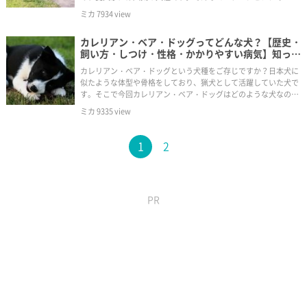
生体・しつけ・性格・歴史・育て方・かかりやすい病気を紹介し
ミカ
7934
view
ていきます。
カレリアン・ベア・ドッグってどんな犬？【歴史・
飼い方・しつけ・性格・かかりやすい病気】知って
おきたい基礎知識・生体図鑑
カレリアン・ベア・ドッグという犬種をご存じですか？日本犬に
似たような体型や骨格をしており、猟犬として活躍していた犬で
す。そこで今回カレリアン・ベア・ドッグはどのような犬なのか
を詳しくみていきましょう。
ミカ
9335
view
1
2
PR