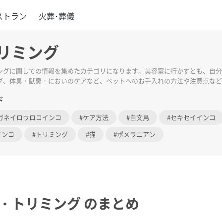
ストラン
火葬･葬儀
リミング
ングに関しての情報を集めたカテゴリになります。美容室に行かずとも、自分
グ、体臭・獣臭・においのケアなど、ペットへのお手入れの方法や注意点など
ド
ガネイロウロコインコ
ケア方法
白文鳥
セキセイインコ
インコ
トリミング
猫
ポメラニアン
・トリミング
のまとめ