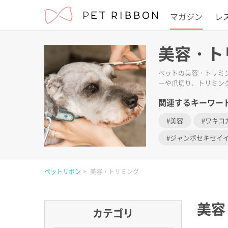
マガジン
レ
美容・ト
ペットの美容・トリミ
ーや爪切り、トリミン
関連するキーワー
美容
ワキコ
ジャンボセキセイ
ペットリボン
美容・トリミング
美容
カテゴリ