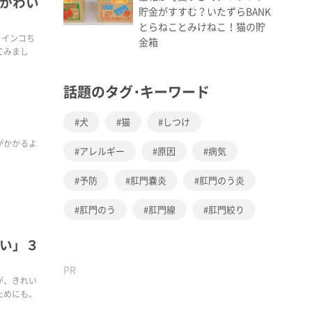
がかわい
貯金がすすむ？いたずらBANK
とらねことみけねこ！猫の貯
イインコち
金箱
てみまし
話題のタグ･キーワード
犬
猫
しつけ
がかかるよ
アレルギー
原因
病気
予防
肛門嚢炎
肛門のう炎
肛門のう
肛門線
肛門絞り
い」３
PR
が、きれい
ためにも、