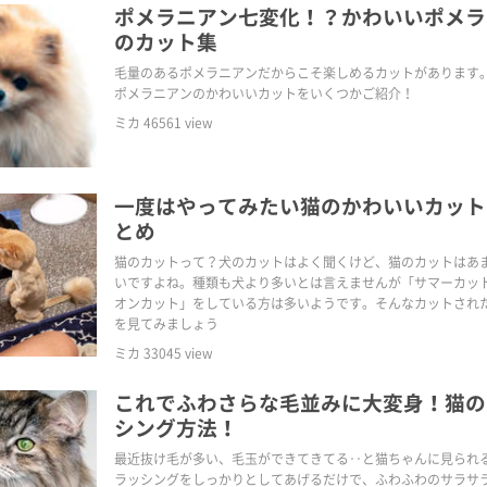
ポメラニアン七変化！？かわいいポメラ
のカット集
毛量のあるポメラニアンだからこそ楽しめるカットがあります
ポメラニアンのかわいいカットをいくつかご紹介！
ミカ
46561
view
一度はやってみたい猫のかわいいカット
とめ
猫のカットって？犬のカットはよく聞くけど、猫のカットはあ
いですよね。種類も犬より多いとは言えませんが「サマーカッ
オンカット」をしている方は多いようです。そんなカットされ
を見てみましょう
ミカ
33045
view
これでふわさらな毛並みに大変身！猫の
シング方法！
最近抜け毛が多い、毛玉ができてきてる‥と猫ちゃんに見られ
ラッシングをしっかりとしてあげるだけで、ふわふわのサラサ