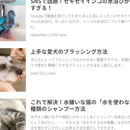
SNSで話題！セキセイインコの水浴び
すぎる！
Youtubeで動画を見ていてたまたまふと目に入ったこのセキセ
ゃんの水浴び。せっかくなので、インコの水浴びについて調べ
た。
nobushino
11396
view
上手な愛犬のブラッシング方法
犬たちにとってブラッシングはかかせない重要ケアです。手間
うで意外と簡単にできるブラッシング方法をご紹介します。
yuko
5512
view
これで解決！水嫌いな猫の「水を使わな
種類のシャンプー方法
水が大っ嫌いな子や病気にかかってしまいシャンプー出来ない
にしてあげたい・・・そのんな「水をかけるのが困難」な子の
水を使わずにきれいに出来る方法を紹介してゆきます。