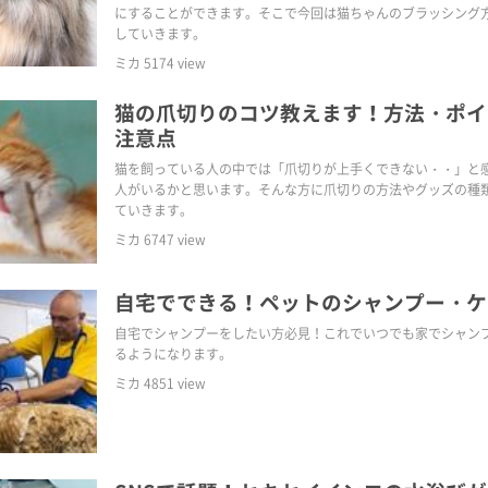
にすることができます。そこで今回は猫ちゃんのブラッシング
していきます。
ミカ
5174
view
猫の爪切りのコツ教えます！方法・ポイ
注意点
猫を飼っている人の中では「爪切りが上手くできない・・」と
人がいるかと思います。そんな方に爪切りの方法やグッズの種
ていきます。
ミカ
6747
view
自宅でできる！ペットのシャンプー・ケ
自宅でシャンプーをしたい方必見！これでいつでも家でシャン
るようになります。
ミカ
4851
view