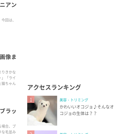
ニアン
。今回は、
画像ま
まりきかな
ト」「ライ
た猫ちゃん
アクセスランキング
1
美容・トリミング
かわいいオコジョ♪そんなオ
ブラッ
コジョの生体は？？
る場合、ブ
ラな毛並み