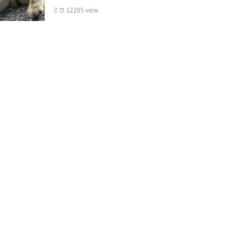
ミカ
12205
view