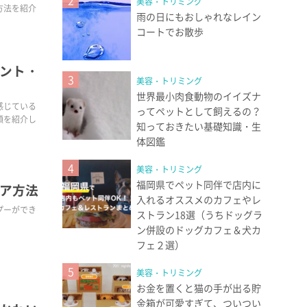
2
美容・トリミング
方法を紹介
雨の日にもおしゃれなレイン
コートでお散歩
ント・
3
美容・トリミング
世界最小肉食動物のイイズナ
感じている
ってペットとして飼えるの？
類を紹介し
知っておきたい基礎知識・生
体図鑑
4
美容・トリミング
福岡県でペット同伴で店内に
ア方法
入れるオススメのカフェやレ
プーができ
ストラン18選（うちドッグラ
ン併設のドッグカフェ＆犬カ
フェ２選）
5
美容・トリミング
お金を置くと猫の手が出る貯
金箱が可愛すぎて、ついつい