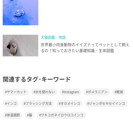
犬猫図鑑・用語
世界最小肉食動物のイイズナってペットとして飼え
るの？知っておきたい基礎知識・生体図鑑
関連するタグ･キーワード
サマーカット
水を使わない
Instagram
ポメラニアン
軽減
インコ
ブラッシング方法
オカメインコ
ジャンボセキセイインコ
体温調節
猫
ワキコガネイロウロコインコ