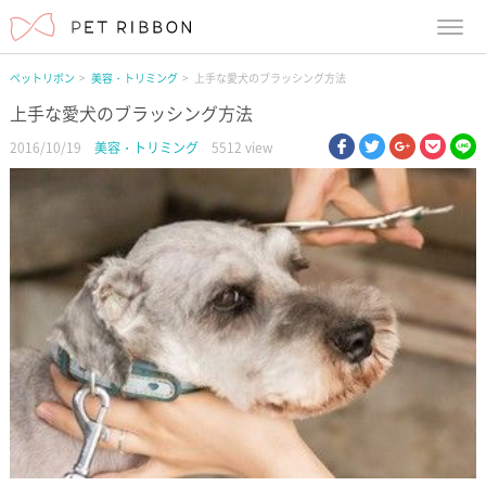
menu
ペットリボン
美容・トリミング
上手な愛犬のブラッシング方法
上手な愛犬のブラッシング方法
facebook
twitter
google pl
pock
li
2016/10/19
美容・トリミング
5512 view