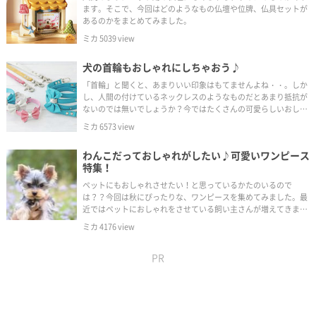
ます。そこで、今回はどのようなもの仏壇や位牌、仏具セットが
あるのかをまとめてみました。
ミカ
5039
view
犬の首輪もおしゃれにしちゃおう♪
「首輪」と聞くと、あまりいい印象はもてませんよね・・。しか
し、人間の付けているネックレスのようなものだとあまり抵抗が
ないのでは無いでしょうか？今ではたくさんの可愛らしいおしゃ
れな首輪が登場しています。ファッションとして、可愛い首輪を
ミカ
6573
view
みにつけてみてはいかがでしょうか？今回はかわいい・かっこい
い首輪を紹介してゆきます。
わんこだっておしゃれがしたい♪可愛いワンピース
特集！
ペットにもおしゃれさせたい！と思っているかたのいるので
は？？今回は秋にぴったりな、ワンピースを集めてみました。最
近ではペットにおしゃれをさせている飼い主さんが増えてきまし
た。小型犬に似合う、可愛いワンピースを紹介していきたいと思
ミカ
4176
view
います。
PR