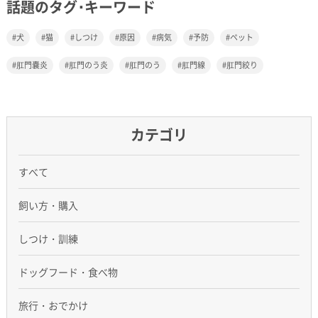
話題のタグ･キーワード
犬
猫
しつけ
原因
病気
予防
ペット
肛門嚢炎
肛門のう炎
肛門のう
肛門線
肛門絞り
カテゴリ
すべて
飼い方・購入
しつけ・訓練
ドッグフード・食べ物
旅行・おでかけ