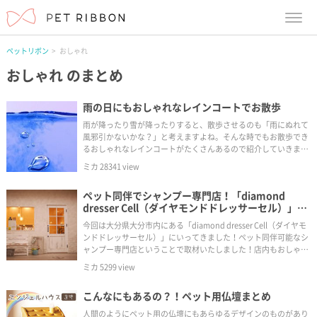
menu
ペットリボン
おしゃれ
おしゃれ
のまとめ
雨の日にもおしゃれなレインコートでお散歩
雨が降ったり雪が降ったりすると、散歩させるのも「雨にぬれて
風邪引かないかな？」と考えますよね。そんな時でもお散歩でき
るおしゃれなレインコートがたくさんあるので紹介していきます
♪
ミカ
28341
view
ペット同伴でシャンプー専門店！「diamond
dresser Cell（ダイヤモンドドレッサーセル）」髪
のメンテナンスにオススメのヘッドスパ！／大分県
今回は大分県大分市内にある「diamond dresser Cell（ダイヤモ
大分市
ンドドレッサーセル）」にいってきました！ペット同伴可能なシ
ャンプー専門店ということで取材いたしました！店内もおしゃれ
で落ち着く空間でした。
ミカ
5299
view
こんなにもあるの？！ペット用仏壇まとめ
人間のようにペット用の仏壇にもあらゆるデザインのものがあり