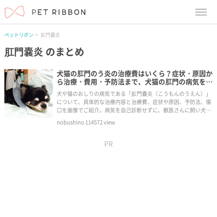
menu
ペットリボン
肛門嚢炎
肛門嚢炎
のまとめ
犬猫の肛門のう炎の治療費はいくら？症状・原因か
ら治療・費用・予防法まで、犬猫の肛門の病気を知
る｜病気事典
犬や猫のおしりの病気である「肛門嚢炎（こうもんのうえん）」
について、具体的な治療内容と治療費、症状や原因、予防法、傷
口を画像でご紹介。病気を自己診断せずに、獣医さんに飼い犬の
症状を説明するときの参考にしてください。
nobushino
114572
view
PR