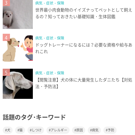
3
病気・症状・保険
世界最小肉食動物のイイズナってペットとして飼え
るの？知っておきたい基礎知識・生体図鑑
4
病気・症状・保険
ドッグトレーナーになるには？必要な資格や給与あ
れこれ
5
病気・症状・保険
【閲覧注意】犬の体に大量発生したダニたち【対処
法・予防法】
話題のタグ･キーワード
犬
猫
しつけ
アレルギー
原因
病気
予防