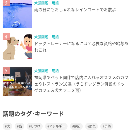
3
犬猫図鑑・用語
雨の日にもおしゃれなレインコートでお散歩
4
犬猫図鑑・用語
ドッグトレーナーになるには？必要な資格や給与あ
れこれ
5
犬猫図鑑・用語
福岡県でペット同伴で店内に入れるオススメのカフ
ェやレストラン18選（うちドッグラン併設のドッ
グカフェ＆犬カフェ２選）
話題のタグ･キーワード
犬
猫
しつけ
アレルギー
原因
病気
予防