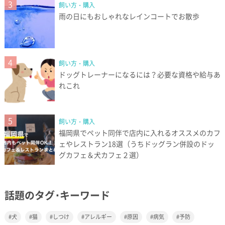
3
飼い方・購入
雨の日にもおしゃれなレインコートでお散歩
4
飼い方・購入
ドッグトレーナーになるには？必要な資格や給与あ
れこれ
5
飼い方・購入
福岡県でペット同伴で店内に入れるオススメのカフ
ェやレストラン18選（うちドッグラン併設のドッ
グカフェ＆犬カフェ２選）
話題のタグ･キーワード
犬
猫
しつけ
アレルギー
原因
病気
予防