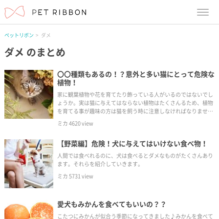
menu
ペットリボン
ダメ
ダメ
のまとめ
〇〇種類もあるの！？意外と多い猫にとって危険な
植物！
家に観葉植物や花を育てたり飾っている人がいるのではないでし
ょうか。実は猫に与えてはならない植物はたくさんるため、植物
を育てる事が趣味の方は猫を飼う時に注意しなければなりませ
ん。
ミカ
4620
view
【野菜編】危険！犬に与えてはいけない食べ物！
人間では食べれるのに、犬は食べるとダメなものがたくさんあり
ます。それらを紹介していきます。
ミカ
5731
view
愛犬もみかんを食べてもいいの？？
こたつにみかんが似合う季節になってきました♪みかんを食べて