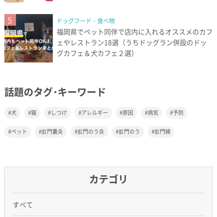
5
ドッグフード・食べ物
福岡県でペット同伴で店内に入れるオススメのカフ
ェやレストラン18選（うちドッグラン併設のドッ
グカフェ＆犬カフェ２選）
話題のタグ･キーワード
犬
猫
しつけ
アレルギー
原因
病気
予防
ペット
肛門嚢炎
肛門のう炎
肛門のう
肛門線
カテゴリ
すべて