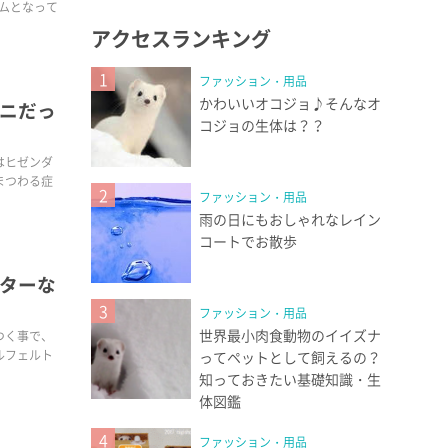
ブームとなって
アクセスランキング
1
ファッション・用品
かわいいオコジョ♪そんなオ
ニだっ
コジョの生体は？？
はヒゼンダ
まつわる症
2
ファッション・用品
雨の日にもおしゃれなレイン
コートでお散歩
ターな
3
ファッション・用品
世界最小肉食動物のイイズナ
つく事で、
ルフェルト
ってペットとして飼えるの？
知っておきたい基礎知識・生
体図鑑
4
ファッション・用品