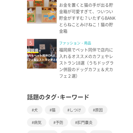
お金を置くと猫の手が出る貯
金箱が可愛すぎて、ついつい
貯金がすすむ？いたずらBANK
とらねことみけねこ！猫の貯
金箱
5
ファッション・用品
福岡県でペット同伴で店内に
入れるオススメのカフェやレ
ストラン18選（うちドッグラ
ン併設のドッグカフェ＆犬カ
フェ２選）
話題のタグ･キーワード
犬
猫
しつけ
原因
病気
予防
肛門嚢炎