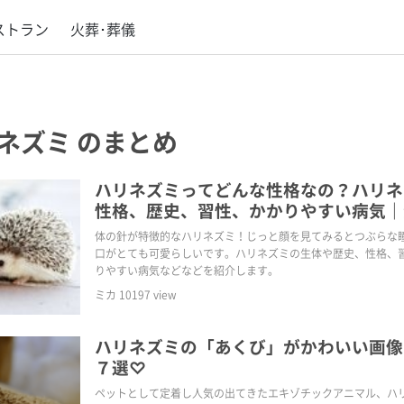
ストラン
火葬･葬儀
ネズミ
のまとめ
ハリネズミってどんな性格なの？ハリネ
性格、歴史、習性、かかりやすい病気｜
鑑
体の針が特徴的なハリネズミ！じっと顔を見てみるとつぶらな
口がとても可愛らしいです。ハリネズミの生体や歴史、性格、
りやすい病気などなどを紹介します。
ミカ
10197
view
ハリネズミの「あくび」がかわいい画像
７選♡
ペットとして定着し人気の出てきたエキゾチックアニマル、ハ