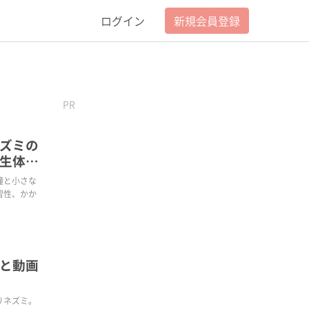
ログイン
新規会員登録
PR
ズミの
生体図
瞳と小さな
習性、かか
と動画
リネズミ。