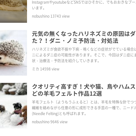
InstagramやyoutubeなどSNSではひそかに、でもおおきな
います。
nobushino
13743
view
元気の無くなったハリネズミの原因はダ
た？！ダニ・ノミ予防法・対処法
ハリネズミが食欲不振や下痢・鳴くなどの症状がでている場合
ニによるダニ症の可能性があります。そこで、今回はダニ症に
状・治療法・予防法を紹介していきます。
ミカ
14598
view
クオリティ高すぎ！犬や猫、鳥やハムス
どの羊毛フェルト作品12選
羊毛フェルト（ようもうふぇると）とは、羊毛を特殊な針でつ
繊維を絡めながら任意の形に成形できる手芸の一種で、ニード
(Needle Felting)とも呼ばれます。
nobushino
9646
view