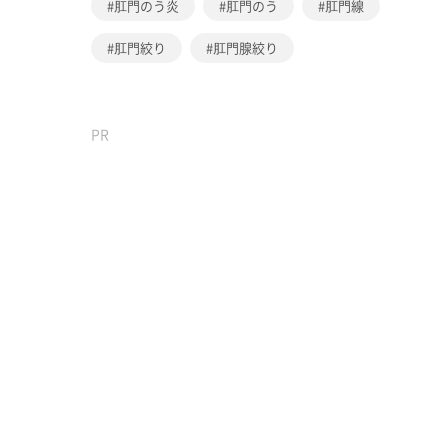
肛門のう炎
肛門のう
肛門線
肛門絞り
肛門腺絞り
PR