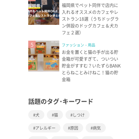
福岡県でペット同伴で店内に
入れるオススメのカフェやレ
ストラン18選（うちドッグラ
ン併設のドッグカフェ＆犬カ
フェ２選）
5
ファッション・用品
お金を置くと猫の手が出る貯
金箱が可愛すぎて、ついつい
貯金がすすむ？いたずらBANK
とらねことみけねこ！猫の貯
金箱
話題のタグ･キーワード
犬
猫
しつけ
アレルギー
原因
病気