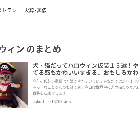
ストラン
火葬･葬儀
ウィン
のまとめ
犬・猫だってハロウィン仮装１３選！や
てる感もかわいいすぎる、おもしろかわ
ット仮装。
今年の仮装の準備は万端ですか？いえいえあなたではありませ
ゃん・ねこちゃんのお話です。今日は世界中の犬や猫たちもハ
仮装をご紹介します！
nobushino
13766
view