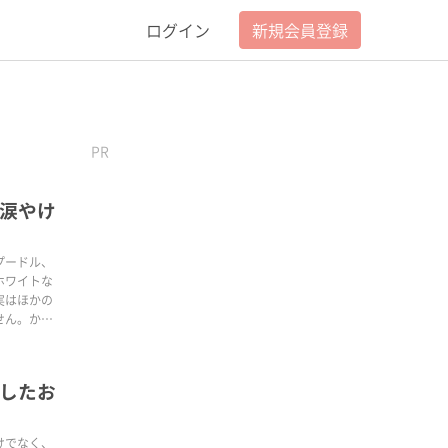
ログイン
新規会員登録
PR
涙やけ
プードル、
ホワイトな
実はほかの
せん。かわ
やけや目や
ゆきます。
したお
けでなく、