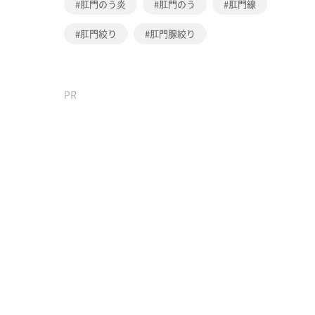
肛門のう炎
肛門のう
肛門線
肛門絞り
肛門腺絞り
PR