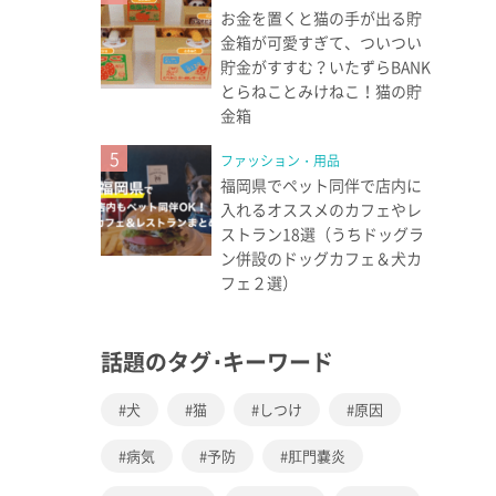
お金を置くと猫の手が出る貯
金箱が可愛すぎて、ついつい
貯金がすすむ？いたずらBANK
とらねことみけねこ！猫の貯
金箱
5
ファッション・用品
福岡県でペット同伴で店内に
入れるオススメのカフェやレ
ストラン18選（うちドッグラ
ン併設のドッグカフェ＆犬カ
フェ２選）
話題のタグ･キーワード
犬
猫
しつけ
原因
病気
予防
肛門嚢炎