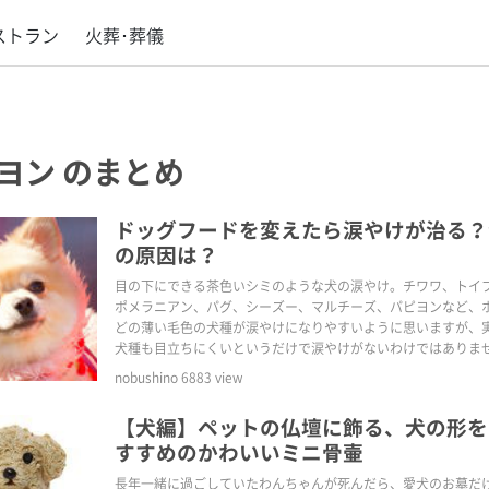
ストラン
火葬･葬儀
ヨン
のまとめ
ドッグフードを変えたら涙やけが治る？
の原因は？
目の下にできる茶色いシミのような犬の涙やけ。チワワ、トイ
ポメラニアン、パグ、シーズー、マルチーズ、パピヨンなど、
どの薄い毛色の犬種が涙やけになりやすいように思いますが、
犬種も目立ちにくいというだけで涙やけがないわけではありま
いいお顔を何とかきれいにしてあげたいですよね。今回は「涙
nobushino
6883
view
にの悩みは、ドッグフードで改善するのか？」をテーマにして
【犬編】ペットの仏壇に飾る、犬の形を
すすめのかわいいミニ骨壷
長年一緒に過ごしていたわんちゃんが死んだら、愛犬のお墓だ