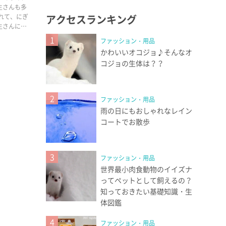
主さんも多
れて、にぎ
アクセスランキング
主さんにオ
1
ファッション・用品
かわいいオコジョ♪そんなオ
コジョの生体は？？
2
ファッション・用品
雨の日にもおしゃれなレイン
コートでお散歩
3
ファッション・用品
世界最小肉食動物のイイズナ
ってペットとして飼えるの？
知っておきたい基礎知識・生
体図鑑
4
ファッション・用品