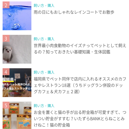
2
飼い方・購入
雨の日にもおしゃれなレインコートでお散歩
3
飼い方・購入
世界最小肉食動物のイイズナってペットとして飼え
るの？知っておきたい基礎知識・生体図鑑
4
飼い方・購入
福岡県でペット同伴で店内に入れるオススメのカフ
ェやレストラン18選（うちドッグラン併設のドッ
グカフェ＆犬カフェ２選）
5
飼い方・購入
お金を置くと猫の手が出る貯金箱が可愛すぎて、つ
いつい貯金がすすむ？いたずらBANKとらねことみ
けねこ！猫の貯金箱