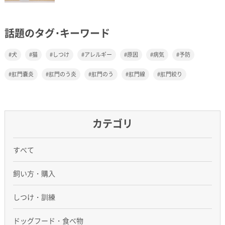
話題のタグ･キーワード
犬
猫
しつけ
アレルギー
原因
病気
予防
肛門嚢炎
肛門のう炎
肛門のう
肛門線
肛門絞り
カテゴリ
すべて
飼い方・購入
しつけ・訓練
ドッグフード・食べ物