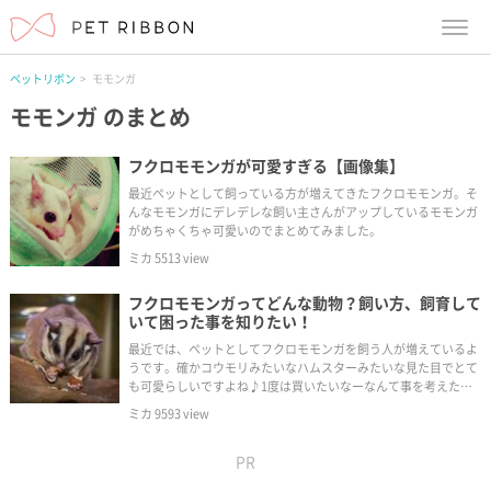
menu
ペットリボン
モモンガ
モモンガ
のまとめ
フクロモモンガが可愛すぎる【画像集】
最近ペットとして飼っている方が増えてきたフクロモモンガ。そ
んなモモンガにデレデレな飼い主さんがアップしているモモンガ
がめちゃくちゃ可愛いのでまとめてみました。
ミカ
5513
view
フクロモモンガってどんな動物？飼い方、飼育して
いて困った事を知りたい！
最近では、ペットとしてフクロモモンガを飼う人が増えているよ
うです。確かコウモリみたいなハムスターみたいな見た目でとて
も可愛らしいですよね♪1度は買いたいなーなんて事を考えた方
がいるのではないでしょか？そんなフクロモモンガの飼い方や飼
ミカ
9593
view
う時に必要なグッズなどを紹介してゆきます。
PR