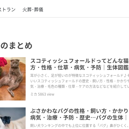
ストラン
火葬･葬儀
のまとめ
スコティッシュフォールドってどんな猫
方・性格・仕草・病気・予防｜生体図鑑
耳が小さく、足が短いのが特徴なスコティッシュフォールド♪
いいスコティッシュフォールドの歴史・飼い方・性格・かかり
気・治療・毛色の種類・仕草・ケアの方法などなどを紹介して
ミカ
5863
view
ぶさかわなパグの性格・飼い方・かかり
病気・治療・予防・歴史…パグの生体｜
飼い犬ランキングの中でも上位に位置する「パグ」鼻がひくく