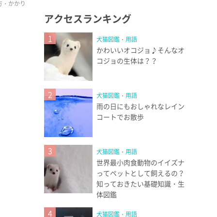
方・かかり
。
アクセスランキング
1
犬猫図鑑・用語
かわいいオコジョ♪そんなオ
コジョの生体は？？
2
犬猫図鑑・用語
雨の日にもおしゃれなレイン
コートでお散歩
3
犬猫図鑑・用語
世界最小肉食動物のイイズナ
ってペットとして飼えるの？
知っておきたい基礎知識・生
体図鑑
4
犬猫図鑑・用語