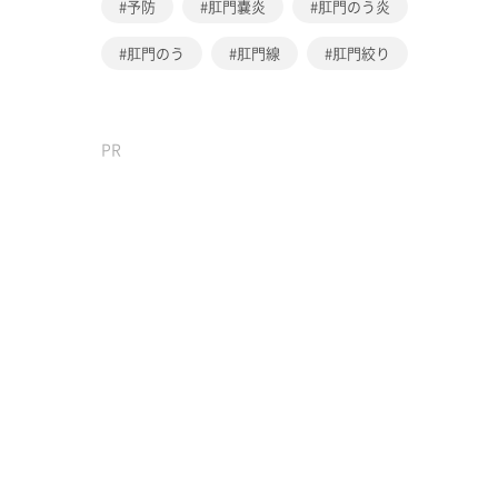
予防
肛門嚢炎
肛門のう炎
肛門のう
肛門線
肛門絞り
PR