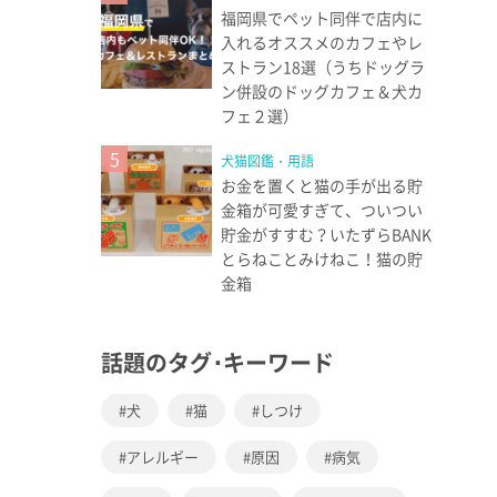
福岡県でペット同伴で店内に
入れるオススメのカフェやレ
ストラン18選（うちドッグラ
ン併設のドッグカフェ＆犬カ
フェ２選）
5
犬猫図鑑・用語
お金を置くと猫の手が出る貯
金箱が可愛すぎて、ついつい
貯金がすすむ？いたずらBANK
とらねことみけねこ！猫の貯
金箱
話題のタグ･キーワード
犬
猫
しつけ
アレルギー
原因
病気