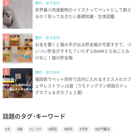
3
旅行・おでかけ
世界最小肉食動物のイイズナってペットとして飼え
るの？知っておきたい基礎知識・生体図鑑
4
旅行・おでかけ
お金を置くと猫の手が出る貯金箱が可愛すぎて、つ
いつい貯金がすすむ？いたずらBANKとらねことみ
けねこ！猫の貯金箱
5
旅行・おでかけ
福岡県でペット同伴で店内に入れるオススメのカフ
ェやレストラン18選（うちドッグラン併設のドッ
グカフェ＆犬カフェ２選）
話題のタグ･キーワード
犬
猫
しつけ
原因
病気
予防
肛門嚢炎