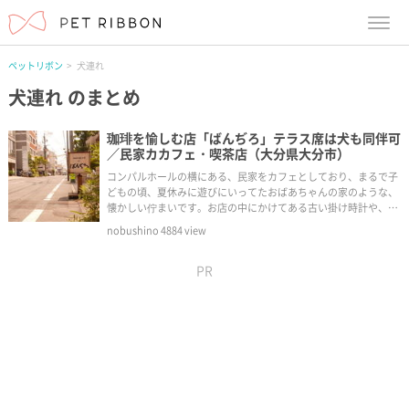
menu
ペットリボン
犬連れ
犬連れ
のまとめ
珈琲を愉しむ店「ばんぢろ」テラス席は犬も同伴可
／民家カカフェ・喫茶店（大分県大分市）
コンパルホールの横にある、民家をカフェとしており、まるで子
どもの頃、夏休みに遊びにいってたおばあちゃんの家のような、
懐かしい佇まいです。お店の中にかけてある古い掛け時計や、ち
ゃぶだい、漫画の宝庫。店主の二宮さんもゆったりとした雰囲気
nobushino
4884
view
を出しており、静かに本を読みたいな〜なんてときにおすすめで
すね。
PR