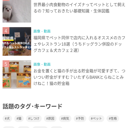
世界最小肉食動物のイイズナってペットとして飼え
るの？知っておきたい基礎知識・生体図鑑
4
画像・動画
福岡県でペット同伴で店内に入れるオススメのカフ
ェやレストラン18選（うちドッグラン併設のドッ
グカフェ＆犬カフェ２選）
5
画像・動画
お金を置くと猫の手が出る貯金箱が可愛すぎて、つ
いつい貯金がすすむ？いたずらBANKとらねことみ
けねこ！猫の貯金箱
話題のタグ･キーワード
犬
猫
しつけ
原因
病気
予防
ペット
性格