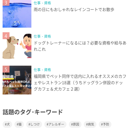
3
仕事・資格
雨の日にもおしゃれなレインコートでお散歩
4
仕事・資格
ドッグトレーナーになるには？必要な資格や給与あ
れこれ
5
仕事・資格
福岡県でペット同伴で店内に入れるオススメのカフ
ェやレストラン18選（うちドッグラン併設のドッ
グカフェ＆犬カフェ２選）
話題のタグ･キーワード
犬
猫
しつけ
アレルギー
原因
病気
予防