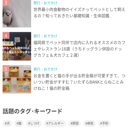
3
旅行・おでかけ
世界最小肉食動物のイイズナってペットとして飼え
るの？知っておきたい基礎知識・生体図鑑
4
旅行・おでかけ
福岡県でペット同伴で店内に入れるオススメのカフ
ェやレストラン18選（うちドッグラン併設のドッ
グカフェ＆犬カフェ２選）
5
旅行・おでかけ
お金を置くと猫の手が出る貯金箱が可愛すぎて、つ
いつい貯金がすすむ？いたずらBANKとらねことみ
けねこ！猫の貯金箱
話題のタグ･キーワード
犬
猫
しつけ
アレルギー
原因
病気
予防