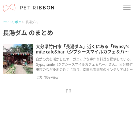
menu
ペットリボン
長湯ダム
長湯ダム
のまとめ
大分県竹田市「長湯ダム」近くにある「Gypsy's
mile cafe&bar（ジプシースマイルカフェ＆バ
ー）」は犬とおでかけにオススメ！ボーダーコリー
自然の力を活かしたオーガニックな手作り料理を提供している、
の看板犬も♪
Gypsy'smile（ジプシースマイルカフェ＆バー）さん。 大分県竹
田市のながゆ湖の近くにあり、南国な雰囲気のインテリアはとっ
てもオシャレでおすすめ。看板犬のボーダーコリー、テラくんも
ミカ
7069
view
可愛くて、犬好きな人も大歓迎です！
PR