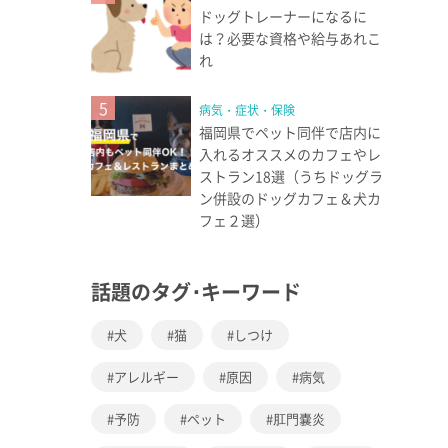
ドッグトレーナーになるに
は？必要な資格や給与あれこ
れ
5
病気・症状・保険
福岡県でペット同伴で店内に
入れるオススメのカフェやレ
ストラン18選（うちドッグラ
ン併設のドッグカフェ＆犬カ
フェ２選）
話題のタグ･キーワード
犬
猫
しつけ
アレルギー
原因
病気
予防
ペット
肛門嚢炎