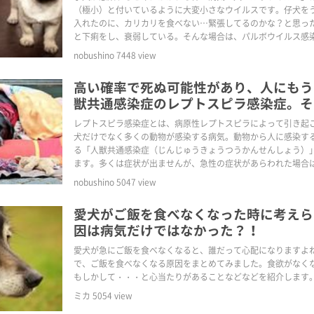
（極小）と付いているように大変小さなウイルスです。仔犬を
入れたのに、カリカリを食べない…緊張してるのかな？と思っ
と下痢をし、衰弱している。そんな場合は、パルボウイルス感
れるかもしれません。
nobushino
7448
view
高い確率で死ぬ可能性があり、人にもう
獣共通感染症のレプトスピラ感染症。そ
状・原因・治療方法とは？
レプトスピラ感染症とは、病原性レプトスピラによって引き起
犬だけでなく多くの動物が感染する病気。動物から人に感染す
る「人獣共通感染症（じんじゅうきょうつうかんせんしょう）
ます。多くは症状が出ませんが、急性の症状があらわれた場合
高い病気でもあります。そんなレプトスピラ感染症とは、どん
nobushino
5047
view
因・治療、対処方法、予防方法があるのか、ご紹介します！
愛犬がご飯を食べなくなった時に考えら
因は病気だけではなかった？！
愛犬が急にご飯を食べなくなると、誰だって心配になりますよ
で、ご飯を食べなくなる原因をまとめてみました。食欲がなく
もしかして・・・と心当たりがあることなどなどを紹介します
ミカ
5054
view