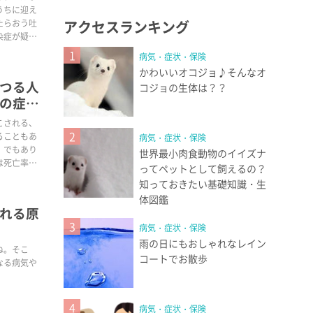
うちに迎え
たらおう吐
アクセスランキング
染症が疑わ
1
病気・症状・保険
かわいいオコジョ♪そんなオ
つる人
コジョの生体は？？
の症
こされる、
2
ることもあ
病気・症状・保険
」でもあり
世界最小肉食動物のイイズナ
は死亡率が
ってペットとして飼えるの？
な症状・原
知っておきたい基礎知識・生
体図鑑
れる原
3
病気・症状・保険
雨の日にもおしゃれなレイン
ね。そこ
コートでお散歩
なる病気や
。
4
病気・症状・保険