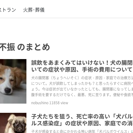
ストラン
火葬･葬儀
不振
のまとめ
誤飲をあまくみてはいけない！犬の腸閉
いての症状や原因、手術の費用について
犬の腸閉塞（ちょうへいそく）の症状・原因・家庭での治療方
について。犬が誤飲してしまったかも？と思ったらすぐに病院
ょう。今は症状が出ていなかったとしても、腸閉塞になってし
腹手術を要するだけでなく、最悪、死に至ります。便秘や食欲
吐など症状が出ている場合は夜でも大至急病院へ！
nobushino
11858
view
子犬たちを狙う、死亡率の高い「犬パル
ルス感染症」の症状や原因、家庭での消
子犬が感染すると命にかかわる怖い病気「犬パルボウイルス」