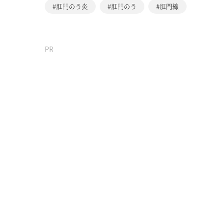
肛門のう炎
肛門のう
肛門線
PR