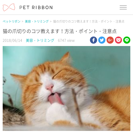
menu
ペットリボン
美容・トリミング
猫の爪切りのコツ教えます！方法・ポイント・注意点
猫の爪切りのコツ教えます！方法・ポイント・注意点
facebook
twitter
google pl
pock
li
2018/06/14
美容・トリミング
6747 view