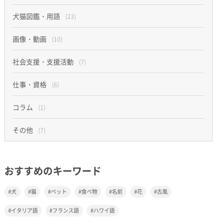
犬猫図鑑・用語
(23)
画像・動画
(10)
社会支援・支援活動
(7)
仕事・資格
(6)
コラム
(1)
その他
(7)
おすすめのキーワード
犬
猫
ペット
食べ物
名前
花
古風
イタリア語
フランス語
ハワイ語