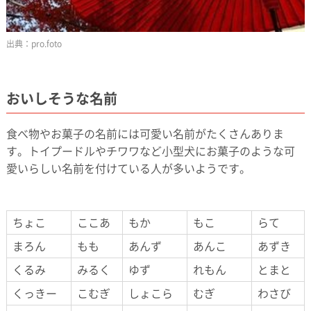
pro.foto
おいしそうな名前
食べ物やお菓子の名前には可愛い名前がたくさんありま
す。トイプードルやチワワなど小型犬にお菓子のような可
愛いらしい名前を付けている人が多いようです。
ちょこ
ここあ
もか
もこ
らて
まろん
もも
あんず
あんこ
あずき
くるみ
みるく
ゆず
れもん
とまと
くっきー
こむぎ
しょこら
むぎ
わさび