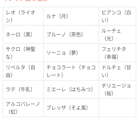
レオ（ライオ
ビアンコ（白
ルナ（月）
ン）
い）
ルーチェ
ネーロ（黒）
ブルーノ（茶色）
（光）
サクロ（神聖
フェリチタ
ソーニョ（夢）
な）
（幸福）
リベルタ（自
チョコラート（チョコ
ドルチェ（甘
由）
レート）
い）
チリエージョ
ラテ（牛乳）
ミエーレ（はちみつ）
（桜）
アルコバレーノ
ブレッザ（そよ風）
（虹）