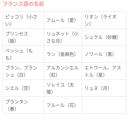
フランス語の名前
ピッコリ（小さ
リオン（ライオ
アムール（愛）
い）
ン）
プリンセス
リュネット（小
シュクル（砂糖）
（姫）
さな月）
ペッシュ（も
ラン（亜麻色）
ノワール（黒）
も）
ブラン、ブラン
アルカンシエル
エトワール、アス
シュ（白）
（虹）
トル（星）
ソレイユ（太
シエル（空）
リュヌ（月）
陽）
プランタン
フルール（花）
（春）