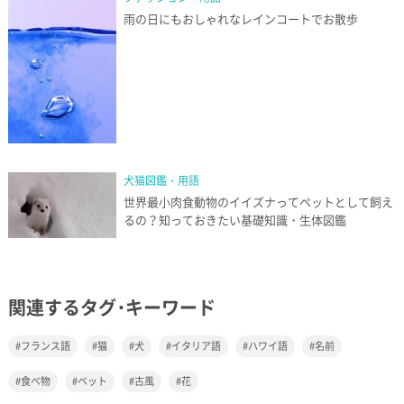
雨の日にもおしゃれなレインコートでお散歩
犬猫図鑑・用語
世界最小肉食動物のイイズナってペットとして飼え
るの？知っておきたい基礎知識・生体図鑑
関連するタグ･キーワード
フランス語
猫
犬
イタリア語
ハワイ語
名前
食べ物
ペット
古風
花