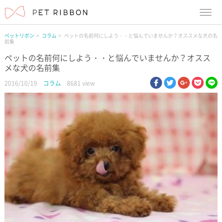
menu
ペットリボン
コラム
ペットの名前何にしよう・・と悩んでいませんか？オススメな犬の名
前集
ペットの名前何にしよう・・と悩んでいませんか？オスス
メな犬の名前集
facebook
twitter
google pl
pock
li
2016/10/19
コラム
8681 view