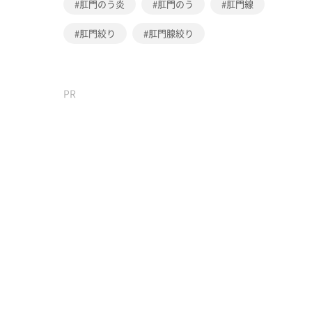
肛門のう炎
肛門のう
肛門線
肛門絞り
肛門腺絞り
PR