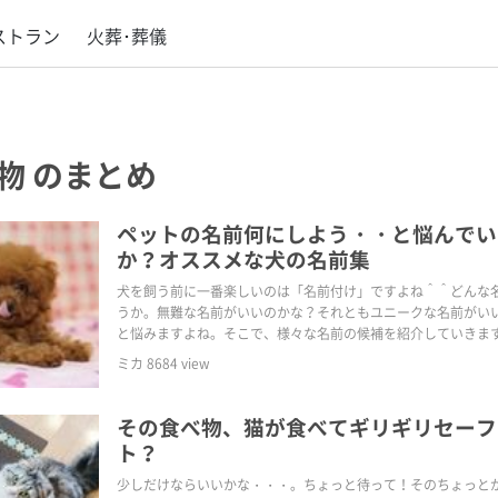
ストラン
火葬･葬儀
物
のまとめ
ペットの名前何にしよう・・と悩んでい
か？オススメな犬の名前集
犬を飼う前に一番楽しいのは「名前付け」ですよね＾＾どんな
うか。無難な名前がいいのかな？それともユニークな名前がい
と悩みますよね。そこで、様々な名前の候補を紹介していきま
ミカ
8684
view
その食べ物、猫が食べてギリギリセーフ
ト？
少しだけならいいかな・・・。ちょっと待って！そのちょっと