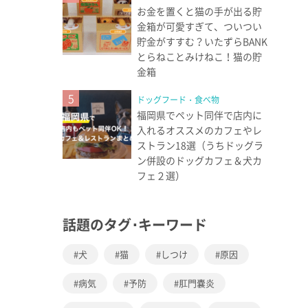
お金を置くと猫の手が出る貯
金箱が可愛すぎて、ついつい
貯金がすすむ？いたずらBANK
とらねことみけねこ！猫の貯
金箱
5
ドッグフード・食べ物
福岡県でペット同伴で店内に
入れるオススメのカフェやレ
ストラン18選（うちドッグラ
ン併設のドッグカフェ＆犬カ
フェ２選）
話題のタグ･キーワード
犬
猫
しつけ
原因
病気
予防
肛門嚢炎