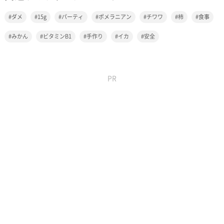
ダメ
15g
パーティ
ポメラニアン
チワワ
柿
食事
みかん
ビタミンB1
手作り
イカ
安全
PR