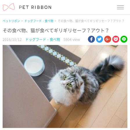
menu
ペットリボン
ドッグフード・食べ物
その食べ物、猫が食べてギリギリセーフ？アウト？
その食べ物、猫が食べてギリギリセーフ？アウト？
facebook
twitter
google pl
pock
li
2016/10/12
ドッグフード・食べ物
5904 view