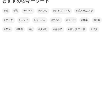
おすすめのキーワード
犬
猫
ペット
チワワ
トイプードル
ポメラニアン
ケーキ
レシピ
パーティ
手作り
フード
食事
野菜
ダメ
中毒
秋
涙やけ
目やに
ドッグフード
パグ