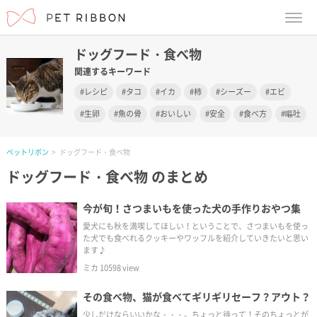
menu
ドッグフード・食べ物
関連するキーワード
レシピ
タコ
イカ
柿
シーズー
エビ
生卵
魚の骨
おいしい
安全
食べ方
嘔吐
ペットリボン
ドッグフード・食べ物
ドッグフード・食べ物
のまとめ
今が旬！さつまいもを使った犬の手作りおやつ集
愛犬にも秋を満喫してほしい！ということで、さつまいもを使っ
た犬でも食べれるクッキーやワッフルを紹介していきたいと思い
ます♪
ミカ
10598
view
その食べ物、猫が食べてギリギリセーフ？アウト？
少しだけならいいかな・・・。ちょっと待って！そのちょっとが