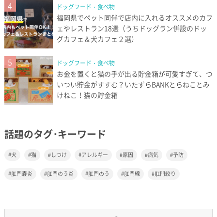
4
ドッグフード・食べ物
福岡県でペット同伴で店内に入れるオススメのカフ
ェやレストラン18選（うちドッグラン併設のドッ
グカフェ＆犬カフェ２選）
5
ドッグフード・食べ物
お金を置くと猫の手が出る貯金箱が可愛すぎて、つ
いつい貯金がすすむ？いたずらBANKとらねことみ
けねこ！猫の貯金箱
話題のタグ･キーワード
犬
猫
しつけ
アレルギー
原因
病気
予防
肛門嚢炎
肛門のう炎
肛門のう
肛門線
肛門絞り