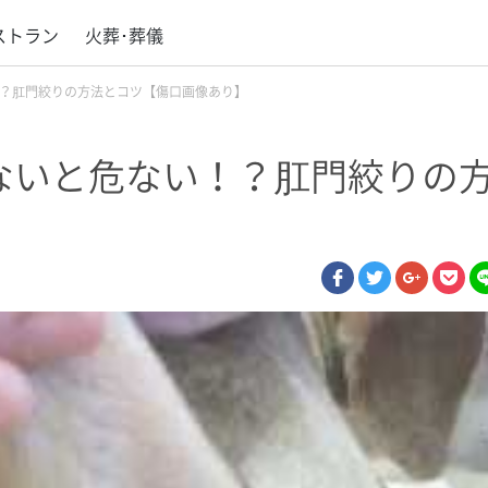
ストラン
火葬･葬儀
？肛門絞りの方法とコツ【傷口画像あり】
ないと危ない！？肛門絞りの
facebook
twitter
google p
poc