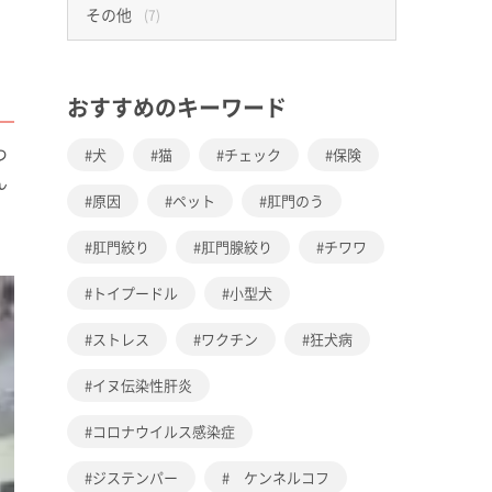
その他
(7)
おすすめのキーワード
つ
犬
猫
チェック
保険
ん
原因
ペット
肛門のう
肛門絞り
肛門腺絞り
チワワ
トイプードル
小型犬
ストレス
ワクチン
狂犬病
イヌ伝染性肝炎
コロナウイルス感染症
ジステンパー
ケンネルコフ