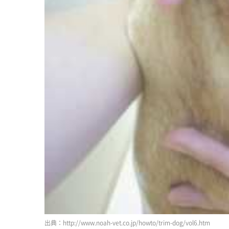
http://www.noah-vet.co.jp/howto/trim-dog/vol6.htm