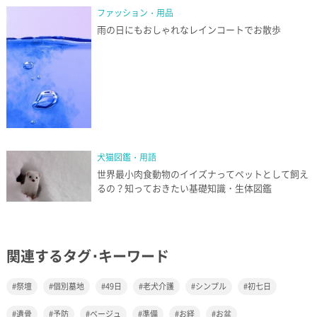
ファッション・用品
雨の日にもおしゃれなレインコートでお散歩
犬猫図鑑・用語
世界最小肉食動物のイイズナってペットとして飼え
るの？知っておきたい基礎知識・生体図鑑
関連するタグ･キーワード
祭壇
個別墓地
49日
老犬介護
シンプル
初七日
遺骨
予防
ベージュ
準備
お経
お盆