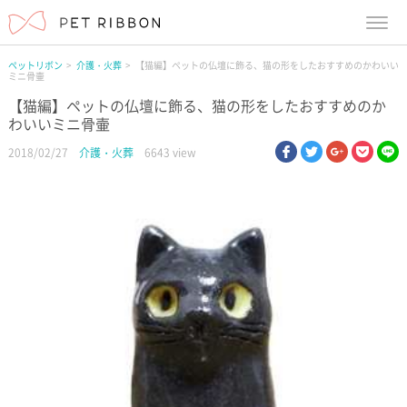
menu
ペットリボン
介護・火葬
【猫編】ペットの仏壇に飾る、猫の形をしたおすすめのかわいい
ミニ骨壷
【猫編】ペットの仏壇に飾る、猫の形をしたおすすめのか
わいいミニ骨壷
facebook
twitter
google pl
pock
li
2018/02/27
介護・火葬
6643 view