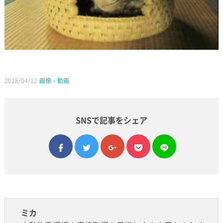
2018/04/12
画像・動画
SNSで記事をシェア
facebook
twitter
google plus
pocket
line
ミカ