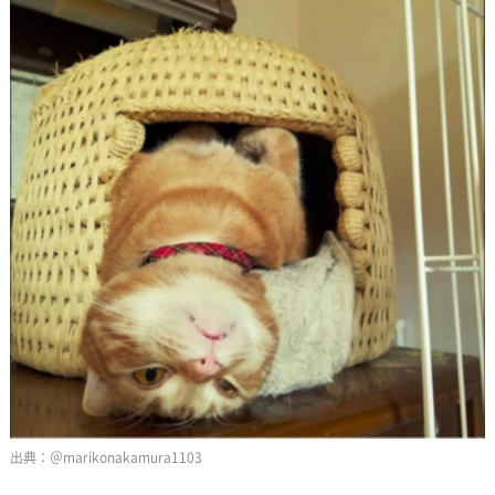
＠marikonakamura1103