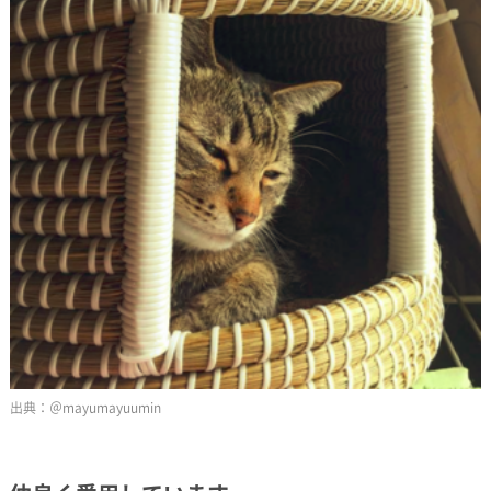
＠mayumayuumin