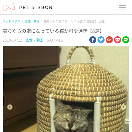
menu
ペットリボン
画像・動画
猫ちぐらの虜になっている猫が可愛過ぎ【8選】
猫ちぐらの虜になっている猫が可愛過ぎ【8選】
facebook
twitter
google pl
pock
li
2018/04/12
画像・動画
6337 view