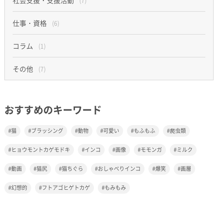
社会支援・支援活動
(7)
仕事・資格
(6)
コラム
(1)
その他
(7)
おすすめのキーワード
猫
ブラッシング
動物
可愛い
もふもふ
爬虫類
ヒョウモントカゲモドキ
インコ
画像
モモンガ
ミルク
動画
猫尻
猫ちぐら
おしゃべりインコ
爆笑
画層
幻想的
フトアゴヒゲトカゲ
もみもみ