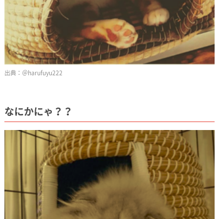
＠harufuyu222
なにかにゃ？？