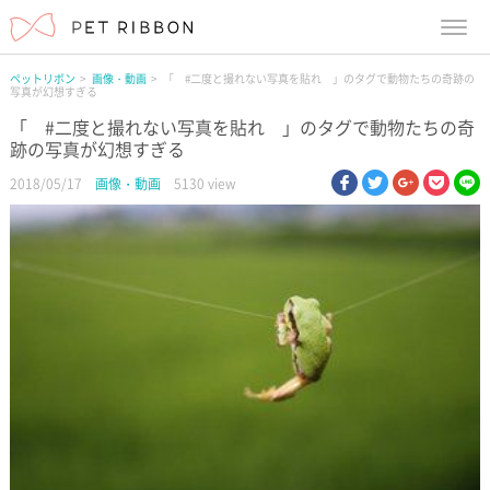
menu
ペットリボン
画像・動画
「 #二度と撮れない写真を貼れ 」のタグで動物たちの奇跡の
写真が幻想すぎる
「 #二度と撮れない写真を貼れ 」のタグで動物たちの奇
跡の写真が幻想すぎる
facebook
twitter
google pl
pock
li
2018/05/17
画像・動画
5130 view