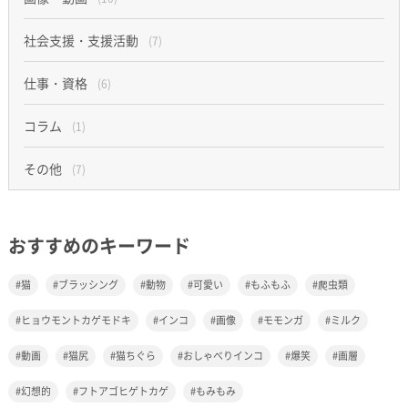
社会支援・支援活動
(7)
仕事・資格
(6)
コラム
(1)
その他
(7)
おすすめのキーワード
猫
ブラッシング
動物
可愛い
もふもふ
爬虫類
ヒョウモントカゲモドキ
インコ
画像
モモンガ
ミルク
動画
猫尻
猫ちぐら
おしゃべりインコ
爆笑
画層
幻想的
フトアゴヒゲトカゲ
もみもみ