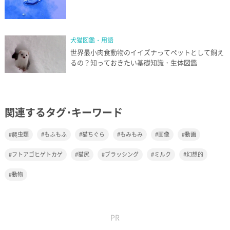
犬猫図鑑・用語
世界最小肉食動物のイイズナってペットとして飼え
るの？知っておきたい基礎知識・生体図鑑
関連するタグ･キーワード
爬虫類
もふもふ
猫ちぐら
もみもみ
画像
動画
フトアゴヒゲトカゲ
猫尻
ブラッシング
ミルク
幻想的
動物
PR