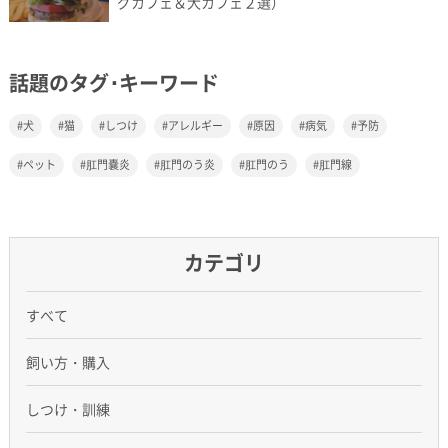
グカフェ＆犬カフェ２選）
話題のタグ･キーワード
犬
猫
しつけ
アレルギー
原因
病気
予防
ペット
肛門嚢炎
肛門のう炎
肛門のう
肛門線
カテゴリ
すべて
飼い方・購入
しつけ・訓練