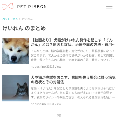
menu
ペットリボン
けいれん
けいれん
のまとめ
【動画あり】 犬猫がけいれん発作を起こす「てん
かん」とは？原因と症状、治療や薬の方法・費用に
ついて徹底解剖！
てんかんとは、脳の神経細胞に変化がおこり、緊張状態になって
起こります。てんかんの発作の様子がわかる動画、そして原因と
症状、飼い主さんの心構え、治療や薬の方法・費用についてご紹
介します。
nobushino
21916
view
犬や猫が痙攣をおこす、意識を失う場合に疑う病気
の症状とその対処法
痙攣（けいれん）を起こしたり意識を失うような病気はそれほど
多くはありませんが、急を要するものが多いので注意が必要で
す。観察のポイントや病気の症状、考えられる主な病気を紹介し
ます。
nobushino
11631
view
PR