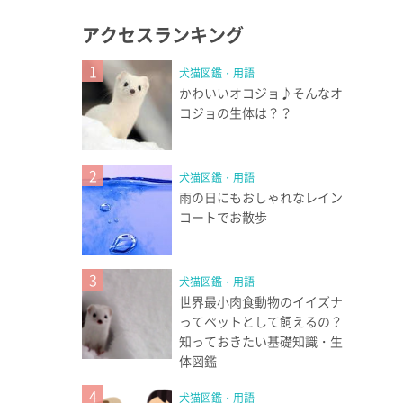
アクセスランキング
1
犬猫図鑑・用語
かわいいオコジョ♪そんなオ
コジョの生体は？？
2
犬猫図鑑・用語
雨の日にもおしゃれなレイン
コートでお散歩
3
犬猫図鑑・用語
世界最小肉食動物のイイズナ
ってペットとして飼えるの？
知っておきたい基礎知識・生
体図鑑
4
犬猫図鑑・用語