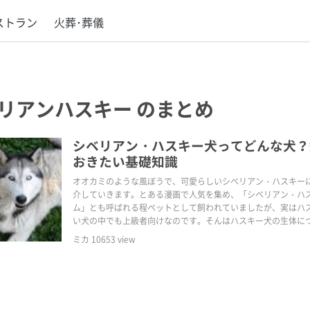
ストラン
火葬･葬儀
リアンハスキー
のまとめ
シベリアン・ハスキー犬ってどんな犬？
おきたい基礎知識
オオカミのような風ぼうで、可愛らしいシベリアン・ハスキー
介していきます。とある漫画で人気を集め、「シベリアン・ハ
ム」とも呼ばれる程ペットとして飼われていましたが、実はハ
い犬の中でも上級者向けなのです。そんはハスキー犬の生体に
く見てみましょう。
ミカ
10653
view