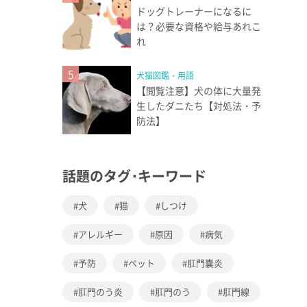
ドッグトレーナーになるに
は？必要な資格や給与あれこ
れ
5
犬猫図鑑・用語
【閲覧注意】犬の体に大量発
生したダニたち【対処法・予
防法】
話題のタグ･キーワード
犬
猫
しつけ
アレルギー
原因
病気
予防
ペット
肛門嚢炎
肛門のう炎
肛門のう
肛門線