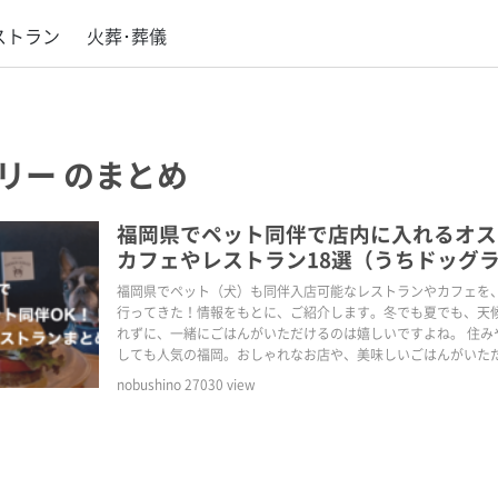
ストラン
火葬･葬儀
リー
のまとめ
福岡県でペット同伴で店内に入れるオス
カフェやレストラン18選（うちドッグ
のドッグカフェ＆犬カフェ２選）
福岡県でペット（犬）も同伴入店可能なレストランやカフェを
行ってきた！情報をもとに、ご紹介します。冬でも夏でも、天
れずに、一緒にごはんがいただけるのは嬉しいですよね。 住み
しても人気の福岡。おしゃれなお店や、美味しいごはんがいた
魅力のひとつ。わんことのおでかけライフを楽しんで！
nobushino
27030
view