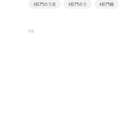
肛門のう炎
肛門のう
肛門線
PR