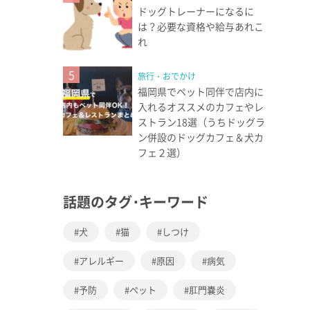
ドッグトレーナーになるに
は？必要な資格や給与あれこ
れ
5
旅行・おでかけ
福岡県でペット同伴で店内に
入れるオススメのカフェやレ
ストラン18選（うちドッグラ
ン併設のドッグカフェ＆犬カ
フェ２選）
話題のタグ･キーワード
犬
猫
しつけ
アレルギー
原因
病気
予防
ペット
肛門嚢炎