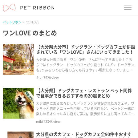
menu
ペットリボン
ワンLOVE
ワンLOVE
のまとめ
【大分県大分市】ドッグラン・ドッグカフェが併設
されている「ワンLOVE」さんにいってきました！
大分県大分市にある「ワンLOVE」さんに行ってきました！こち
らではドッグラン・ドッグカフェが併設されており、ドッグラン
も3つあるので初心者の方でも行きやすい場所になっていまし
た。
ミカ
7528
view
【大分県】ドッグカフェ・レストラン ペット同伴
で食事ができるおすすめの20選まとめ
大分県内にある広々としたドッグランが併設されたカフェや、ワ
ンちゃん専用メニューを用意しているお店など、ペットと一緒に
楽しめるオシャレなお店をご案内。散歩帰りに立ち寄ってみては
いかが。
miki
23343
view
大分県の犬カフェ・ドッグカフェ全90件中おすす