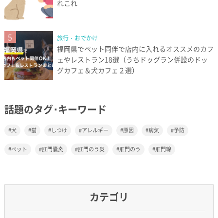
れこれ
5
旅行・おでかけ
福岡県でペット同伴で店内に入れるオススメのカフ
ェやレストラン18選（うちドッグラン併設のドッ
グカフェ＆犬カフェ２選）
話題のタグ･キーワード
犬
猫
しつけ
アレルギー
原因
病気
予防
ペット
肛門嚢炎
肛門のう炎
肛門のう
肛門線
カテゴリ