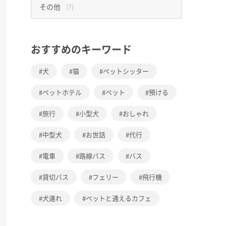
その他
(7)
おすすめのキーワード
犬
猫
ペットシッター
ペットホテル
ペット
預ける
旅行
小型犬
おしゃれ
中型犬
お世話
代行
電車
路線バス
バス
貸切バス
フェリー
飛行機
犬連れ
ペットと通えるカフェ