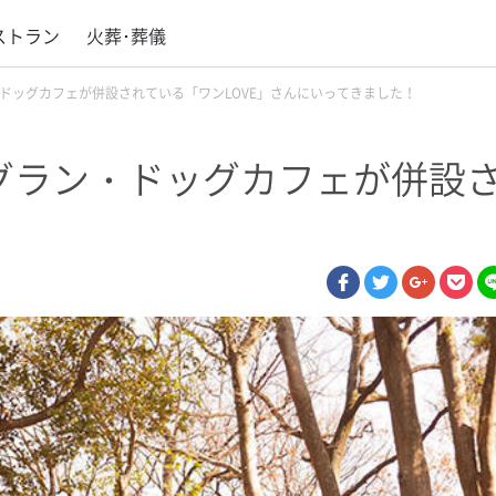
ストラン
火葬･葬儀
ドッグカフェが併設されている「ワンLOVE」さんにいってきました！
ラン・ドッグカフェが併設さ
！
facebook
twitter
google p
poc