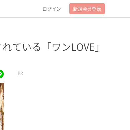
ログイン
新規会員登録
れている「ワンLOVE」
lus
ket
line
PR