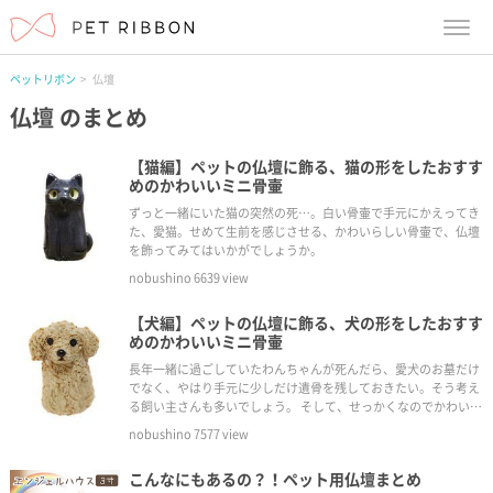
menu
ペットリボン
仏壇
仏壇
のまとめ
【猫編】ペットの仏壇に飾る、猫の形をしたおすす
めのかわいいミニ骨壷
ずっと一緒にいた猫の突然の死…。白い骨壷で手元にかえってき
た、愛猫。せめて生前を感じさせる、かわいらしい骨壷で、仏壇
を飾ってみてはいかがでしょうか。
nobushino
6639
view
【犬編】ペットの仏壇に飾る、犬の形をしたおすす
めのかわいいミニ骨壷
長年一緒に過ごしていたわんちゃんが死んだら、愛犬のお墓だけ
でなく、やはり手元に少しだけ遺骨を残しておきたい。そう考え
る飼い主さんも多いでしょう。 そして、せっかくなのでかわいい
骨壷にお骨を入れて、にぎやかだったあの頃のように飾ってあげ
nobushino
7577
view
たいですね。そんな飼い主さんにオススメの、仏具や位牌、ミニ
骨壷をご紹介します！
こんなにもあるの？！ペット用仏壇まとめ