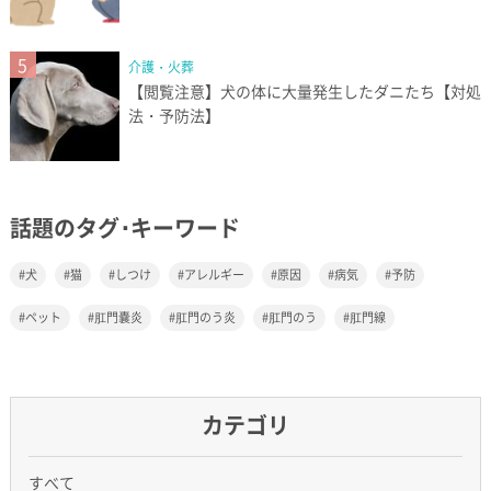
5
介護・火葬
【閲覧注意】犬の体に大量発生したダニたち【対処
法・予防法】
話題のタグ･キーワード
犬
猫
しつけ
アレルギー
原因
病気
予防
ペット
肛門嚢炎
肛門のう炎
肛門のう
肛門線
カテゴリ
すべて