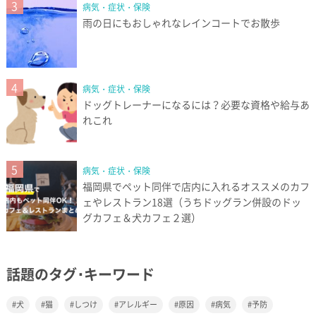
3
病気・症状・保険
雨の日にもおしゃれなレインコートでお散歩
4
病気・症状・保険
ドッグトレーナーになるには？必要な資格や給与あ
れこれ
5
病気・症状・保険
福岡県でペット同伴で店内に入れるオススメのカフ
ェやレストラン18選（うちドッグラン併設のドッ
グカフェ＆犬カフェ２選）
話題のタグ･キーワード
犬
猫
しつけ
アレルギー
原因
病気
予防