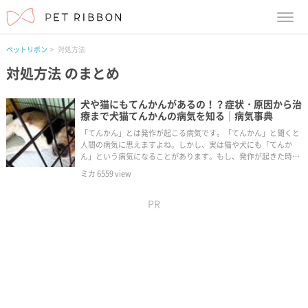
menu
ペットリボン
対処方法
対処方法
のまとめ
犬や猫にもてんかんがあるの！？症状・原因から治
療まで犬猫てんかんの病気を知る｜病気事典
「てんかん」とは発作が起こる病気です。「てんかん」と聞くと
人間の病気に思えますよね。しかし、実は猫や犬にも「てんか
ん」という病気になることがあります。もし、発作が起きた時の
対象の仕方や治療の方法を紹介してきます。
ミカ
6559
view
PR