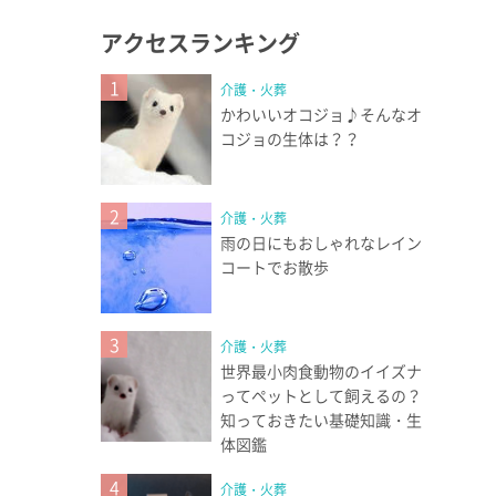
アクセスランキング
1
介護・火葬
かわいいオコジョ♪そんなオ
コジョの生体は？？
2
介護・火葬
雨の日にもおしゃれなレイン
コートでお散歩
3
介護・火葬
世界最小肉食動物のイイズナ
ってペットとして飼えるの？
知っておきたい基礎知識・生
体図鑑
4
介護・火葬