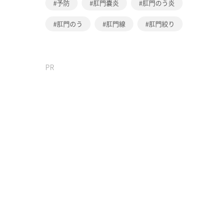
予防
肛門嚢炎
肛門のう炎
肛門のう
肛門線
肛門絞り
PR