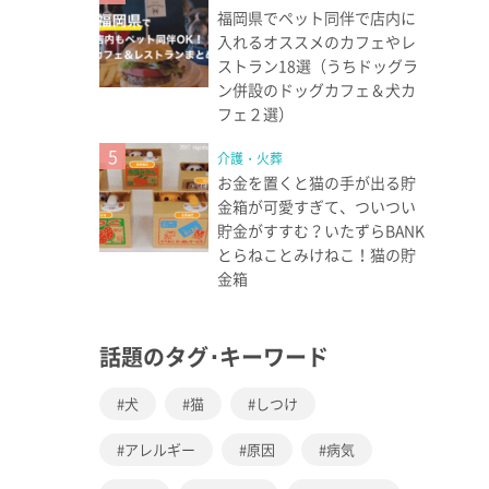
福岡県でペット同伴で店内に
入れるオススメのカフェやレ
ストラン18選（うちドッグラ
ン併設のドッグカフェ＆犬カ
フェ２選）
5
介護・火葬
お金を置くと猫の手が出る貯
金箱が可愛すぎて、ついつい
貯金がすすむ？いたずらBANK
とらねことみけねこ！猫の貯
金箱
話題のタグ･キーワード
犬
猫
しつけ
アレルギー
原因
病気