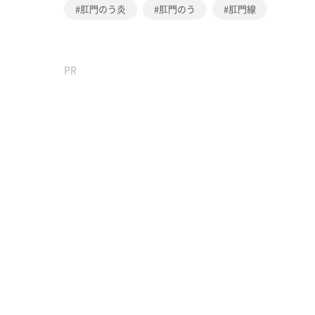
肛門のう炎
肛門のう
肛門線
PR