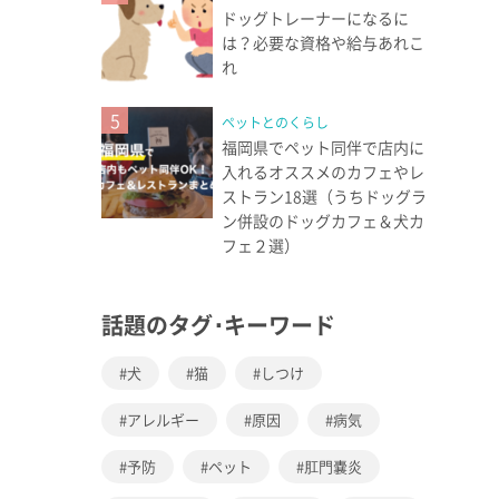
ドッグトレーナーになるに
は？必要な資格や給与あれこ
れ
5
ペットとのくらし
福岡県でペット同伴で店内に
入れるオススメのカフェやレ
ストラン18選（うちドッグラ
ン併設のドッグカフェ＆犬カ
フェ２選）
話題のタグ･キーワード
犬
猫
しつけ
アレルギー
原因
病気
予防
ペット
肛門嚢炎