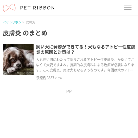
menu
ペットリボン
皮膚炎
皮膚炎
のまとめ
飼い犬に発疹ができてる！犬もなるアトピー性皮膚
炎の原因と対策は？
人も長い間にわたって悩まされるアトピー性皮膚炎。かゆくてか
ゆくて大変ですよね。長期的な皮膚科による治療が必要になりま
す。この皮膚炎、実は犬もなるようなのです。今回は犬のアトピ
ー性皮膚炎の原因と対策を、見ていこうと思います。
泉遼樹
3557
view
PR