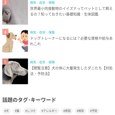
3
病気・症状・保険
世界最小肉食動物のイイズナってペットとして飼え
るの？知っておきたい基礎知識・生体図鑑
4
病気・症状・保険
ドッグトレーナーになるには？必要な資格や給与あ
れこれ
5
病気・症状・保険
【閲覧注意】犬の体に大量発生したダニたち【対処
法・予防法】
話題のタグ･キーワード
犬
猫
しつけ
アレルギー
原因
病気
予防