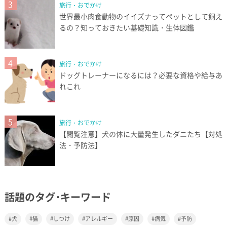
3
旅行・おでかけ
世界最小肉食動物のイイズナってペットとして飼え
るの？知っておきたい基礎知識・生体図鑑
4
旅行・おでかけ
ドッグトレーナーになるには？必要な資格や給与あ
れこれ
5
旅行・おでかけ
【閲覧注意】犬の体に大量発生したダニたち【対処
法・予防法】
話題のタグ･キーワード
犬
猫
しつけ
アレルギー
原因
病気
予防