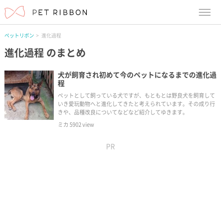
menu
ペットリボン
進化過程
進化過程
のまとめ
犬が飼育され初めて今のペットになるまでの進化過
程
ペットとして飼っている犬ですが、もともとは野良犬を飼育して
いき愛玩動物へと進化してきたと考えられています。その成り行
きや、品種改良についてなどなど紹介してゆきます。
ミカ
5902
view
PR