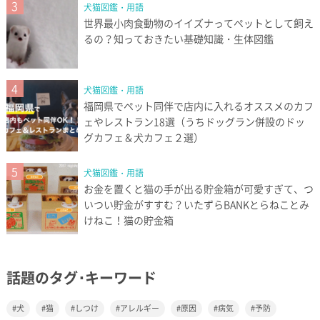
3
犬猫図鑑・用語
世界最小肉食動物のイイズナってペットとして飼え
るの？知っておきたい基礎知識・生体図鑑
4
犬猫図鑑・用語
福岡県でペット同伴で店内に入れるオススメのカフ
ェやレストラン18選（うちドッグラン併設のドッ
グカフェ＆犬カフェ２選）
5
犬猫図鑑・用語
お金を置くと猫の手が出る貯金箱が可愛すぎて、つ
いつい貯金がすすむ？いたずらBANKとらねことみ
けねこ！猫の貯金箱
話題のタグ･キーワード
犬
猫
しつけ
アレルギー
原因
病気
予防