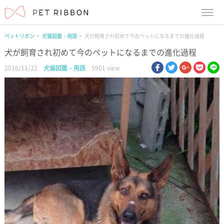
menu
ペットリボン
犬猫図鑑・用語
犬が飼育され初めて今のペットになるまでの進化過程
犬が飼育され初めて今のペットになるまでの進化過程
facebook
twitter
google pl
pock
li
2016/11/22
犬猫図鑑・用語
5901 view