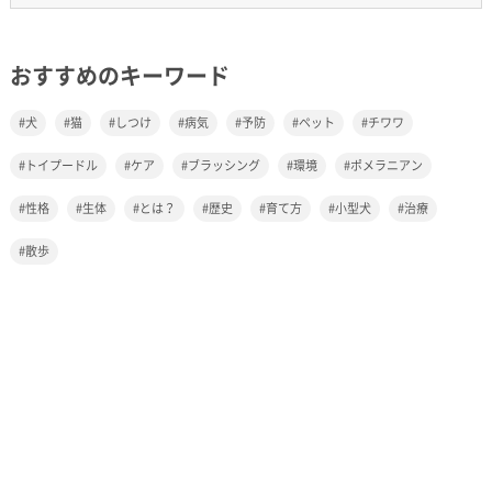
おすすめのキーワード
犬
猫
しつけ
病気
予防
ペット
チワワ
トイプードル
ケア
ブラッシング
環境
ポメラニアン
性格
生体
とは？
歴史
育て方
小型犬
治療
散歩