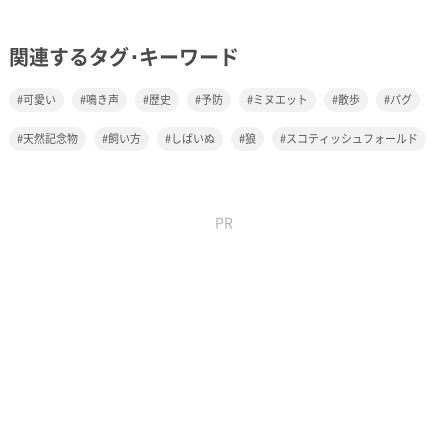
関連するタグ･キーワード
可愛い
鳴き声
歴史
予防
ミヌエット
散歩
パグ
天然記念物
飼い方
しばいぬ
狼
スコティッシュフォールド
PR