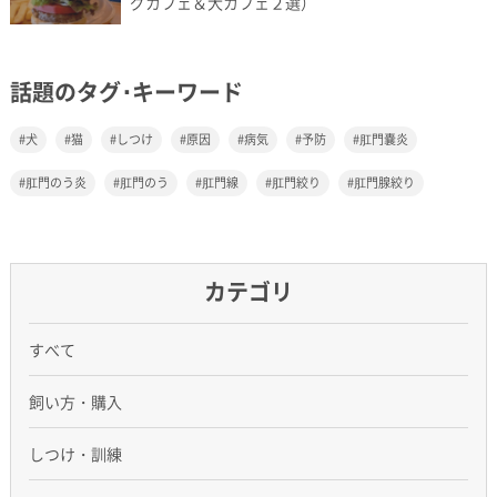
グカフェ＆犬カフェ２選）
話題のタグ･キーワード
犬
猫
しつけ
原因
病気
予防
肛門嚢炎
肛門のう炎
肛門のう
肛門線
肛門絞り
肛門腺絞り
カテゴリ
すべて
飼い方・購入
しつけ・訓練