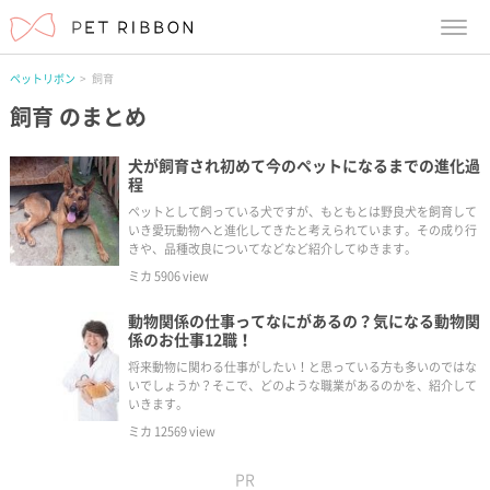
menu
ペットリボン
飼育
飼育
のまとめ
犬が飼育され初めて今のペットになるまでの進化過
程
ペットとして飼っている犬ですが、もともとは野良犬を飼育して
いき愛玩動物へと進化してきたと考えられています。その成り行
きや、品種改良についてなどなど紹介してゆきます。
ミカ
5906
view
動物関係の仕事ってなにがあるの？気になる動物関
係のお仕事12職！
将来動物に関わる仕事がしたい！と思っている方も多いのではな
いでしょうか？そこで、どのような職業があるのかを、紹介して
いきます。
ミカ
12569
view
PR