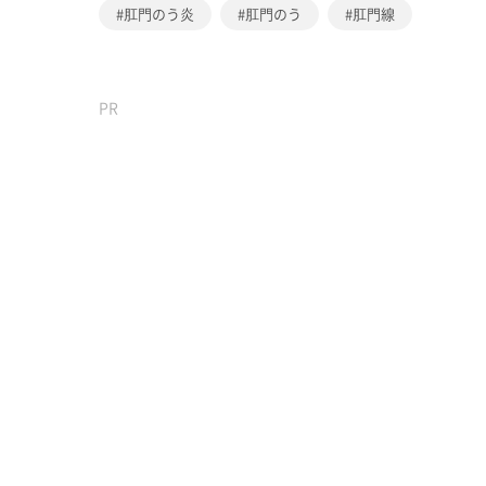
肛門のう炎
肛門のう
肛門線
PR