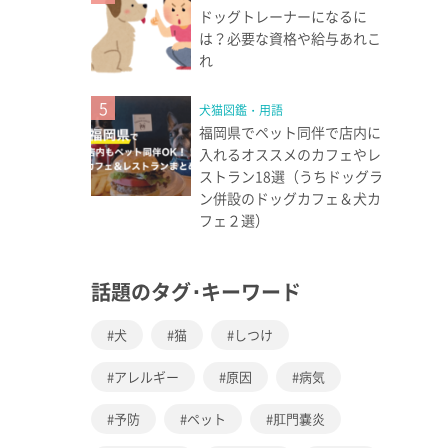
ドッグトレーナーになるに
は？必要な資格や給与あれこ
れ
5
犬猫図鑑・用語
福岡県でペット同伴で店内に
入れるオススメのカフェやレ
ストラン18選（うちドッグラ
ン併設のドッグカフェ＆犬カ
フェ２選）
話題のタグ･キーワード
犬
猫
しつけ
アレルギー
原因
病気
予防
ペット
肛門嚢炎