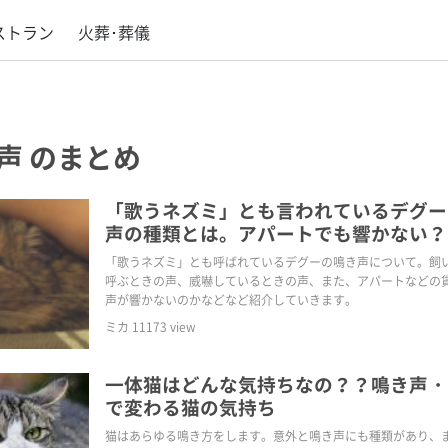
ストラン
火葬･葬儀
声
のまとめ
「歌うネズミ」とも言われているデグー
声の種類とは。アパートでも響かない？
「歌うネズミ」とも呼ばれているデグーの鳴き声について。飼
呼ぶときの声、威嚇しているときの声、また、アパートなどの
声が響かないのかなどなど紹介していきます。
ミカ
11173
view
一体猫はどんな気持ちなの？？鳴き声・
で変わる猫の気持ち
猫はあらゆる鳴き方をします。意外と鳴き声にも種類があり、