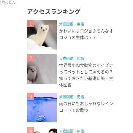
な時にどん
アクセスランキング
1
犬猫図鑑・用語
かわいいオコジョ♪そんなオ
コジョの生体は？？
2
犬猫図鑑・用語
世界最小肉食動物のイイズナ
ってペットとして飼えるの？
知っておきたい基礎知識・生
体図鑑
3
犬猫図鑑・用語
雨の日にもおしゃれなレイン
コートでお散歩
4
犬猫図鑑・用語