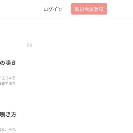
ログイン
新規会員登録
PR
の鳴き
い主さんを
賃貸で鳴き
鳴き方
また、それ