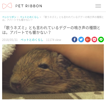
menu
ペットリボン
ペットとのくらし
「歌うネズミ」とも言われているデグーの鳴き声の種類と
は。アパートでも響かない？
「歌うネズミ」とも言われているデグーの鳴き声の種類と
は。アパートでも響かない？
facebook
twitter
google pl
pock
li
2018/05/31
ペットとのくらし
11174 view