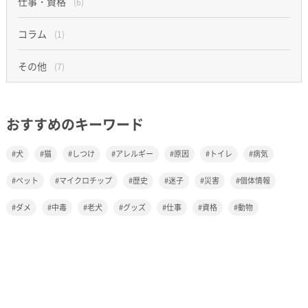
仕事・資格
(6)
コラム
(1)
その他
(7)
おすすめのキーワード
犬
猫
しつけ
アレルギー
原因
トイレ
病気
ペット
マイクロチップ
歴史
迷子
災害
個体情報
ダメ
中毒
老犬
グッズ
仕事
資格
動物