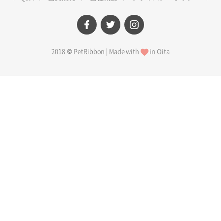
facebook
twitter
instagram
2018 © PetRibbon | Made with
in Oita