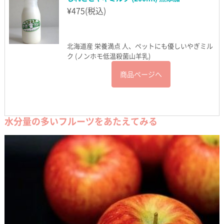
¥
475
(税込)
北海道産 栄養満点 人、ペットにも優しいやぎミル
ク (ノンホモ低温殺菌山羊乳)
商品ページへ
水分量の多いフルーツをあたえてみる