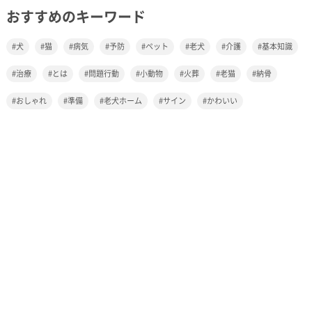
おすすめのキーワード
犬
猫
病気
予防
ペット
老犬
介護
基本知識
治療
とは
問題行動
小動物
火葬
老猫
納骨
おしゃれ
準備
老犬ホーム
サイン
かわいい