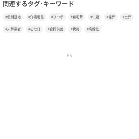
関連するタグ･キーワード
個別墓地
介護用品
ひつぎ
自宅葬
仏壇
埋葬
土葬
火葬業者
初七日
合同供養
費用
高齢化
PR