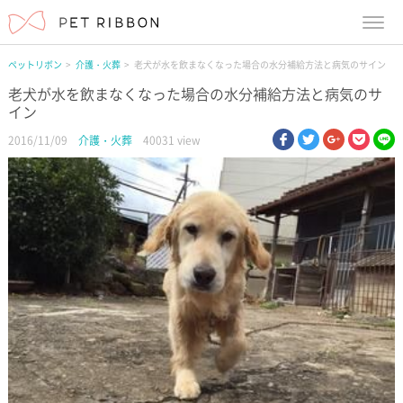
menu
ペットリボン
介護・火葬
老犬が水を飲まなくなった場合の水分補給方法と病気のサイン
老犬が水を飲まなくなった場合の水分補給方法と病気のサ
イン
facebook
twitter
google pl
pock
li
2016/11/09
介護・火葬
40031 view